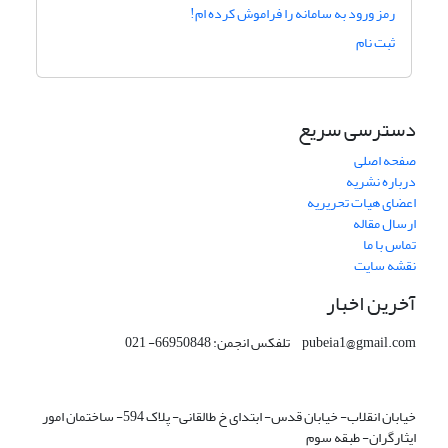
رمز ورود به سامانه را فراموش کرده ام!
ثبت نام
دسترسی سریع
صفحه اصلی
درباره نشریه
اعضای هیات تحریریه
ارسال مقاله
تماس با ما
نقشه سایت
آخرین اخبار
pubeia1@gmail.com تلفکس انجمن: 66950848- 021
خیابان انقلاب- خیابان قدس- ابتدای خ طالقانی- پلاک 594- ساختمان امور
ایثارگران- طبقه سوم