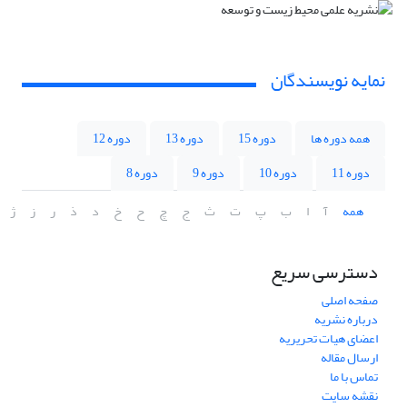
نمایه نویسندگان
همه دوره ها
دوره 15
دوره 13
دوره 12
دوره 11
دوره 10
دوره 9
دوره 8
همه
آ
ا
ب
پ
ت
ث
ج
چ
ح
خ
د
ذ
ر
ز
ژ
دسترسی سریع
صفحه اصلی
درباره نشریه
اعضای هیات تحریریه
ارسال مقاله
تماس با ما
نقشه سایت