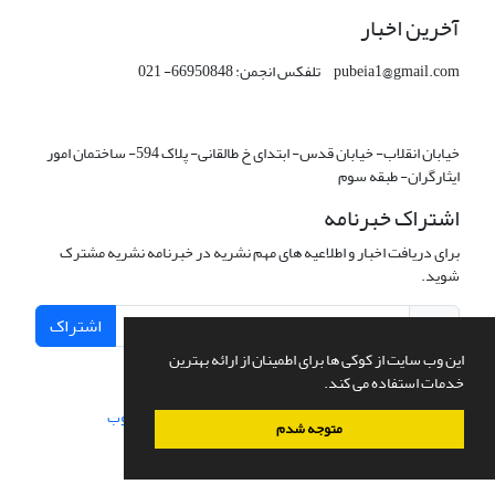
آخرین اخبار
pubeia1@gmail.com تلفکس انجمن: 66950848- 021
خیابان انقلاب- خیابان قدس- ابتدای خ طالقانی- پلاک 594- ساختمان امور
ایثارگران- طبقه سوم
اشتراک خبرنامه
برای دریافت اخبار و اطلاعیه های مهم نشریه در خبرنامه نشریه مشترک
شوید.
اشتراک
این وب سایت از کوکی ها برای اطمینان از ارائه بهترین
خدمات استفاده می کند.
سامانه مدیریت نشریات علمی.
طراحی و پیاده سازی از
سیناوب
متوجه شدم