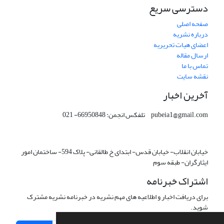
دسترسی سریع
صفحه اصلی
درباره نشریه
اعضای هیات تحریریه
ارسال مقاله
تماس با ما
نقشه سایت
آخرین اخبار
pubeia1@gmail.com تلفکس انجمن: 66950848- 021
خیابان انقلاب- خیابان قدس- ابتدای خ طالقانی- پلاک 594- ساختمان امور
ایثارگران- طبقه سوم
اشتراک خبرنامه
برای دریافت اخبار و اطلاعیه های مهم نشریه در خبرنامه نشریه مشترک
شوید.