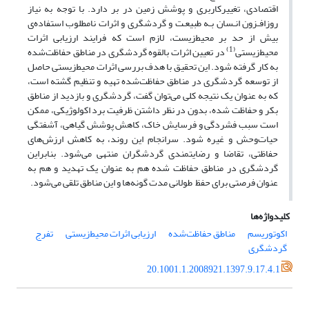
اقتصادی، تغییرکاربری و پوشش زمین در بر دارد. با توجه به نیاز
روزافـزون انـسان بـه طبیعـت و گردشگری و اثرات نامطلوب استفاده‌‌ی
بیش از حد بر محیط‌‌زیست، لازم است که فرایند ارزیابی اثرات
(1)
محیط‌‌زیستی
در تعیین اثرات بالقوه گردشگری در مناطق حفاظت‌‌شده
به کار گرفته شود. این تحقیق با هدف بررسی اثرات ‌‌محیط‌‌زیستی حاصل
از توسعه‌‌ گردشگری در مناطق حفاظت‌‌شده تهیه و تنظیم گشته است،
که به عنوان یک نتیجه کلی می‌‌توان گفت، گردشگری و بازدید از مناطق
بکر و حفاظت شده، بدون در نظر داشتن ظرفیت برد اکولوژیکی، ممکن
است سبب فشردگی و فرسایش خاک، کاهش پوشش گیاهی، آشفتگی
حیات‌وحش و غیره شود. سرانجام این روند، به کاهش ارزش‌‌های
حفاظتی، تقاضا و رضایتمندی گردشگران منتهی می‌‌شود. بنابراین
گردشگری در مناطق حفاظت شده هم به عنوان یک تهدید و هم به
عنوان فرصتی برای حفظ طولانی مدت گونه‌‌ها و این مناطق تلقی می‌‌شود.
کلیدواژه‌ها
اکوتوریسم
مناطق حفاظت‌‌شده
ارزیابی اثرات محیط‌‌زیستی
تفرج
گردشگری
20.1001.1.2008921.1397.9.17.4.1