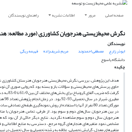
صفحه اصلی
مرور
اطلاعات نشریه
راهنمای نویسندگان
نگرش ‌محیط‌زیستی هنرجویان کشاورزی (مورد مطالعه: ه
نویسندگان
ابوذر زارع
مصطفی احمدوند
مریم شریف‌زاده
فهیمه ریگی
دانشگاه یاسوج
چکیده
هدف این پژوهش، بررسی نگرش ‌‌محیط‌زیستی هنرجویان هنرستان کشاورزی شهید
حاوی پرسش‌‌های ‌‌محیط‌زیستی و سؤالات باز و بسته بود که روایی صوری آن توس
گرفت که 
مطهری
مورگان تعداد 80 نفر از آنها با استفاده از روش نمونه‌گیری طبقه‌‌ا
در بین هنرجویان سال‌های دوم و سوم بود. از طرفی، تماس هنرجویان با منابع 
هنرجویان سال دوم و سوم مشاهده نگردید. نتایج دیگر حاکی از آن بود که ه
مشخص نمود متغیرهای هنجارهای گروه مرجع، دسترسی به منابع اطلاعاتی و فرز
متغیرهای معدل، گرایش تحصیلی، علاقه به رشته تحصیلی و سال تحصیل در تبیی