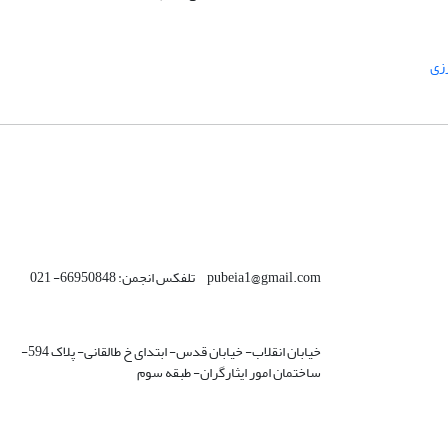
زی
pubeia1@gmail.com تلفکس انجمن: 66950848- 021
خیابان انقلاب- خیابان قدس- ابتدای خ طالقانی- پلاک 594-
ساختمان امور ایثارگران- طبقه سوم