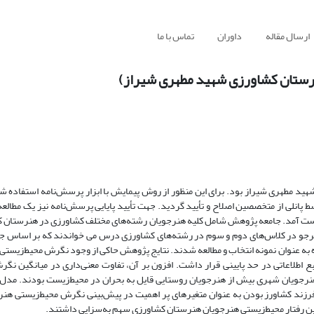
ارسال مقاله
داوران
تماس با ما
نرستان کشاورزی شهید مطهری شیراز)
 مطهری شیراز بود. برای این منظور از روش پیمایش با ابزار پرسش‌نامه استفاده ش
ط پانلی از متخصصین اصلاح و تأیید گردید. جهت تأیید پایایی پرسش‌‌نامه نیز یک مطالع
ضریب آلفای کرونباخ برای بخش‌های مختلف آن بین 61/0 تا 83/0 به دست آمد. جامعه پژوهش شامل کلیه هنرجویان رشته‌های مختلف کشاورزی در
 شیراز در سال تحصیلی 93-92 بود. در زمان انجام پژوهش تعداد 98 هنرجو در کلاس‌های دوم و سوم در رشته‌های کشاورزی درس می خواندند که
ی تصادفی ساده به عنوان نمونه انتخاب و مطالعه شدند. نتایج پژوهش حاکی از وجود نگرش ‌‌محیط‌زیس
اطلاعاتی در حد پایینی قرار داشت. افزون بر آن، تفاوت معنی‌‌داری در میانگین نگرش
نرجویان شهری بیش از هنرجویان روستایی قایل به بحران در ‌محیط‌زیست بودند. مدل
ند کشاورز بودن به عنوان متغیرهای پر اهمیت در پیش‌بینی نگرش ‌‌محیط‌زیستی هنر
ن رفتار ‌محیط‌زیستی هنرجویان هنرستان کشاورزی سهم به‌سزایی داشتند.