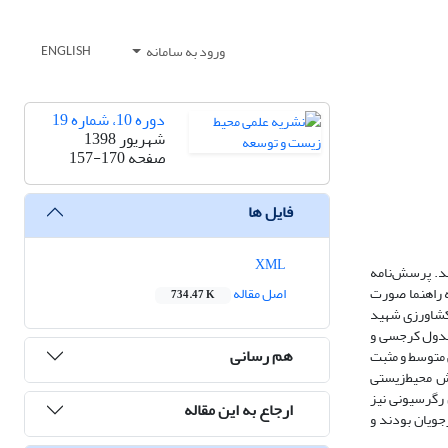
ورود به سامانه
ENGLISH
دوره 10، شماره 19
شهریور 1398
صفحه
157-170
فایل ها
XML
د. پرسش‌‌نامه
ه راهنما صورت
اصل مقاله
734.47 K
 هنرستان کشاورزی شهید
 بر اساس جدول کرجسی و
هم رسانی
تی متوسط و مثبت
 ‌‌محیط‌زیستی
 رگرسیونی نیز
ارجاع به این مقاله
جویان بودند و