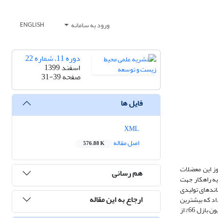
ورود به سامانه
ENGLISH
دوره 11، شماره 22
اسفند 1399
صفحه
31-39
فایل ها
XML
اصل مقاله
576.88 K
وز این معضلات
هم رسانی
یه راهکار جهت
اندهای تولیدی
ارجاع به این مقاله
اد که بیشترین
مقدار پسماند تولیدی در پالایشگاه شیراز، مایعات نفتی و ورق فلزی است و نیز پسماندهای فرایندی 77% از کل پسماندهای تولیدی را تشکیل می‌‌دهند. بر اساس کنوانسیون بازل 66% از