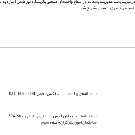
در نهایت بحث مدیریت پسماند در سطح واحدهای صنعتی پالایشگاه نیز ضمن اشاره به 
ناسب برای نیروی انسانی تشریح شد.
pubeia1@gmail.com تلفکس انجمن: 66950848- 021
خیابان انقلاب- خیابان قدس- ابتدای خ طالقانی- پلاک 594-
ساختمان امور ایثارگران- طبقه سوم