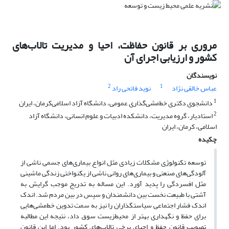
مروری بر قانون حفاظت، احیا و مدیریت تالاب‌های
کشور و ارزیابی اجرای آن
نویسندگان
2
1
عباس خالقی نژاد
نوید فاتحی راد
1
دانشجوی دکتری خط‌مشی‌گذاری عمومی، دانشگاه آزاد اسلامی‌کرمان، ایران
2
استادیار، گروه مدیریت، دانشکده ادبیات و علوم انسانی، دانشگاه آزاد
اسلامی، کرمان، ایران
چکیده
توسعه تکنولوژی مشکلات زیادی مثل انواع بیماری‌های جسمی ‌ناشی از
آلودگی‌های صنعتی و بیماری‌های روانی ناشی از یکنواختی زندگی ماشینی
مثل افسردگی را پدید آورد. این مساله به تدریج موجب گرایش به
آشتی با طبیعت نخست بین دانشمندان و سپس در بین مردم شد. اندک
اندک فشار اجتماعی سیاستگذاران را نیز به سمت تدوین خط‌مشی‌هایی
برای حفظ و نگهداری بهتر از ‌محیط‌‌زیست سوق داد، نتیجه این مطالبه
تصویب قانون حفظ و احیای برخی تالاب‌های کشور بود. اما این قانون