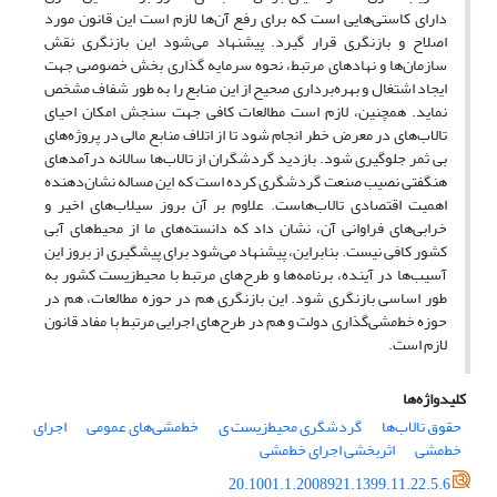
دارای کاستی‌هایی است که برای رفع آن‌ها لازم است این قانون مورد
اصلاح و بازنگری قرار گیرد. پیشنهاد می‌شود این بازنگری نقش
سازمان‌ها و نهادهای مرتبط، نحوه سرمایه گذاری بخش خصوصی جهت
ایجاد اشتغال و بهره‌برداری صحیح از این منابع را به طور شفاف مشخص
نماید. همچنین، لازم است مطالعات کافی جهت سنجش امکان احیای
تالاب‌های در معرض خطر انجام شود تا از اتلاف منابع مالی در پروژه‌های
بی ثمر جلوگیری شود. بازدید گردشگران از تالاب‌ها سالانه درآمدهای
هنگفتی نصیب صنعت گردشگری کرده است که این مساله نشان‌دهنده
اهمیت اقتصادی تالاب‌هاست. علاوم بر آن بروز سیلاب‌های اخیر و
خرابی‌های فراوانی آن، نشان داد که دانسته‌های ما از محیط‌‌های آبی
کشور کافی نیست. بنابراین، پیشنهاد می‌شود برای پیشگیری از بروز این
آسیب‌ها در آینده، برنامه‌ها و طرح‌های مرتبط با ‌محیط‌‌زیست کشور به
طور اساسی بازنگری شود. این بازنگری هم در حوزه مطالعات، هم در
حوزه خط‌مشی‌گذاری دولت و هم در طرح‌های اجرایی مرتبط با مفاد قانون
لازم است.
کلیدواژه‌ها
حقوق تالاب‌ها
گردشگری ‌‌محیط‌‌زیست ی
خط‌مشی‌های عمومی
اجرای
خط‌مشی‌
اثربخشی اجرای خط‌مشی
20.1001.1.2008921.1399.11.22.5.6