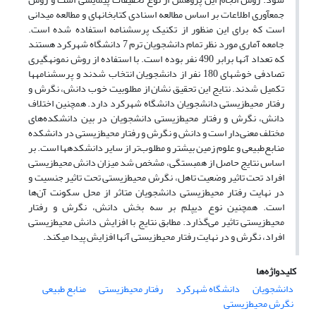
جمع‎آوری اطلاعات بر اساس مطالعه اسنادی کتابخانه‎ای و مطالعه میدانی
است که برای این منظور از تکنیک پرسشنامه استفاده شده است.
جامعه آماری مورد نظر تمام دانشجویان ترم 7 دانشگاه شهرکرد هستند
که تعداد آن‎ها برابر 490 نفر بوده است. با استفاده از روش نمونه‎گیری
تصادفی خوشه‎ای 180 نفر از دانشجویان انتخاب شدند و پرسش‎نامه‎ها
تکمیل شدند. نتایج این تحقیق نشان از مطلوبیت خوب دانش، نگرش و
رفتار محیط‌زیستی دانشجویان دانشگاه شهرکرد دارد. همچنین اختلاف
دانش، نگرش و رفتار محیط‌زیستی دانشجویان در بین دانشکده‌های
مختلف معنی‌دار است و دانش و نگرش و رفتار محیط‌زیستی در دانشکده
منابع‌طبیعی و علوم زمین بیش‎تر و مطلوب‌تر از سایر دانشکده‎ها است. بر
اساس نتایج حاصل از همبستگی، مشخص شد میزان دانش محیط‌زیستی
افراد تحت تاثیر وضعیت تاهل، نگرش محیط‌زیستی تحت تاثیر جنسیت و
در نهایت رفتار محیط‌زیستی دانشجویان متاثر از محل سکونت آن‌ها
است. همچنین نوع دیپلم بر سه بخش دانش، نگرش و رفتار
محیط‌زیستی تاثیر می‌گذارد. مطابق نتایج با افزایش دانش محیط‌زیستی
افراد، نگرش و در نهایت رفتار محیط‌زیستی آن‎ها افزایش پیدا می‎کند.
کلیدواژه‌ها
دانشجویان
دانشگاه شهرکرد
رفتار محیط‌زیستی
منابع طبیعی
نگرش محیط‌زیستی