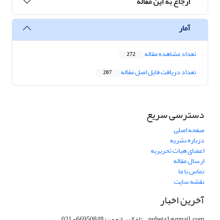
ارجاع به این مقاله
آمار
تعداد مشاهده مقاله
272
تعداد دریافت فایل اصل مقاله
207
دسترسی سریع
صفحه اصلی
درباره نشریه
اعضای هیات تحریریه
ارسال مقاله
تماس با ما
نقشه سایت
آخرین اخبار
pubeia1@gmail.com تلفکس انجمن: 66950848- 021