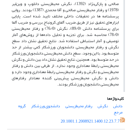
صالحی و پازکی‌‌نژاد (1392)، نگرش محیط‌زیستی دانلوپ و وین‌‌لیر
(1978) و رفتار محیط‌زیستی صالحی و آقا محمدی (1387) بودند. روایی
پرسشنامه ها در تحقیقات داخلی مختلف تایید شده است. پایایی
ابزارهای تحقیق نیز از طریق ضریب آلفای کرونباخ بررسی و ضریب آلفا
برای پرسشنامه دانش (89/0)، نگرش (76/0) و رفتار محیط‌زیستی
(78/0) محاسبه شد. برای تجزیه و تحلیل داده‌‌ها از روش‌‌های آمار
توصیفی و آمار استنباطی استفاده شد. نتایج تحقیق نشان داد سطح
نگرش و رفتار محیط‌زیستی دانشجویان ورزشکار کمی بیشتر از حد
متوسط بود. با این وجود، سطح دانش محیط‌زیستی دانشجویان ورزشکار
در حد متوسط بود. همچنین، نتایج تحقیق نشان داد بین دانش و نگرش
محیط‌زیستی رابطۀ معناداری وجود ندارد. از طرفی بین دانش و رفتار
محیط‌زیستی و نگرش و رفتار محیط‌زیستی رابطۀ معناداری وجود دارد و
دانش و نگرش محیط‌زیستی پیش‌‌بینی کننده معنادار رفتارهای
محیط‌زیستی دانشجویان ورزشکار بودند.
کلیدواژه‌ها
دانش
نگرش
رفتار محیط‌زیستی
دانشجوی ورزشکار
گروه
مرجع
20.1001.1.2008921.1400.12.23.7.7