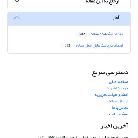
ارجاع به این مقاله
آمار
تعداد مشاهده مقاله
582
تعداد دریافت فایل اصل مقاله
602
دسترسی سریع
صفحه اصلی
درباره نشریه
اعضای هیات تحریریه
ارسال مقاله
تماس با ما
نقشه سایت
آخرین اخبار
pubeia1@gmail.com تلفکس انجمن: 66950848- 021