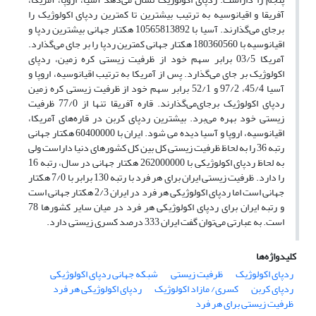
آفریقا و اقیانوسیه به ترتیب بیشترین تا کمترین ردپای اکولوژیک را
بر‌‌جای می‌‌گذارند. آسیا با 10565813892 هکتار جهانی بیشترین ردپا و
اقیانوسیه با 180360560 هکتار جهانی کمترین ردپا را بر جای می‌گذارد.
آمریکا 03/5 برابر سهم خود از ظرفیت زیستی کره زمین، ردپای
اکولوژیک بر جای می‌گذارد. پس از آمریکا به ترتیب اقیانوسیه، اروپا و
آسیا 45/4، 97/2 و 52/1 برابر سهم خود از ظرفیت زیستی کره زمین
ردپای اکولوژیک برجای‌‌می‌گذارند. قاره آفریقا تنها از 77/0 ظرفیت
زیستی خود بهره می‌‌برد. بیشترین ردپای کربن در قاره‌های آمریکا،
اقیانوسیه، اروپا و آسیا دیده می شود. ایران با 60400000 هکتار جهانی
رتبه 36 را به لحاظ ظرفیت زیستی کل بین کل کشورهای دنیا داراست ولی
به لحاظ ردپای اکولوژیکی با 262000000 هکتار جهانی در سال، رتبه 16
را دارد. ظرفیت زیستی ایران برای هر فرد با رتبه 130 برابر با 7/0 هکتار
جهانی است اما ردپای اکولوژیکی هر فرد در ایران 2/3 هکتار جهانی است
و رتبه ایران برای ردپای اکولوژیکی هر فرد در میان سایر کشورها 78
است. به عبارتی می‌‌توان گفت ایران 333 درصد کسری زیستی دارد.
کلیدواژه‌ها
ردپای اکولوژیک
ظرفیت زیستی
شبکه جهانی ردپای اکولوژیکی
ردپای کربن
کسری/ مازاد اکولوژیک
ردپای اکولوژیکی هر فرد
ظرفیت زیستی برای هر فرد