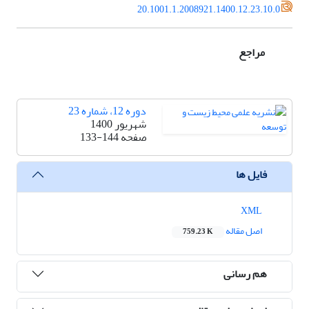
20.1001.1.2008921.1400.12.23.10.0
مراجع
دوره 12، شماره 23
شهریور 1400
صفحه
133-144
فایل ها
XML
اصل مقاله
759.23 K
هم رسانی