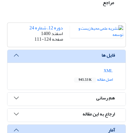
مراجع
دوره 12، شماره 24
اسفند 1400
صفحه
111-124
فایل ها
XML
اصل مقاله
945.53 K
هم رسانی
ارجاع به این مقاله
آمار