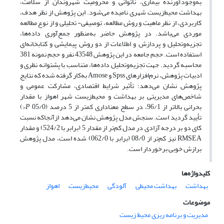
به‌وجودآورنده بیماری، ناتوانی و محرومیت شهروندان از سلامت،
بهداشت محیط‌زیست شهری نامیده می‌شود. این پژوهش از نظر هدف،
کاربردی، از نظر ماهیت و روش مطالعه، توصیفی- تحلیلی و از نوع مطالعه
موردی می‌باشد. در پژوهش حاضر به‌منظور جمع‌‌آوری داده‌‌ها،
تجزیه‌وتحلیل و پردازش و اطلاعات از دو روش پیمایشی و کتابخانه‌ای
استفاده است. حجم جامعه در این پژوهش 43548 نفر و حجم نمونه 381
محاسبه گردید. جهت تجزیه‌وتحلیل داده‌ها، متناسب با پشتوانه نظری و
ادبیات پژوهش، نرم‌افزارهای Spss و Amose به‌کار گرفته ‌شده که نتایج
پژوهش نشان می‌دهد؛ تأثیر شرایط اقتصادی، مشارکت عمومی و
شاخص‌های مدیریتی بر بهداشت و محیط‌زیست شهر اهواز با مقدار
بحرانی بالاتر از 96/1، در سطح معناداری کمتر از 5 درصد (05/0
P
<)
تأیید گردید است. سنجش مدل پژوهش نشان می‌دهد ازآنجاکه نسبت
کای دو بر درجه آزادی در مدل کم‌‌تر از مقدار 5 (برابر با 524/2) و مقدار
RMSEA نیز کم‌‌تر از 08/0 (برابر با 062/0) شده است، مدل پژوهش
برازش خوبی برخوردار است.
کلیدواژه‌ها
بهداشت
بهداشت محیطی
آلودگی
محیط‌زیست
اهواز
موضوعات
مدیریت و برنامه ریزی محیط زیست