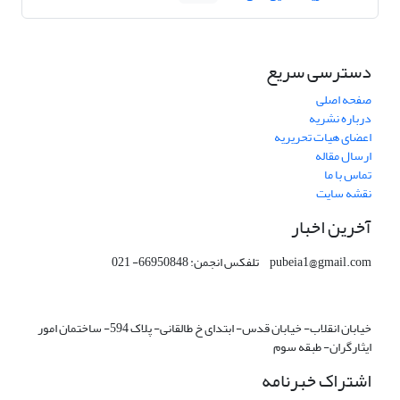
دسترسی سریع
صفحه اصلی
درباره نشریه
اعضای هیات تحریریه
ارسال مقاله
تماس با ما
نقشه سایت
آخرین اخبار
pubeia1@gmail.com تلفکس انجمن: 66950848- 021
خیابان انقلاب- خیابان قدس- ابتدای خ طالقانی- پلاک 594- ساختمان امور
ایثارگران- طبقه سوم
اشتراک خبرنامه