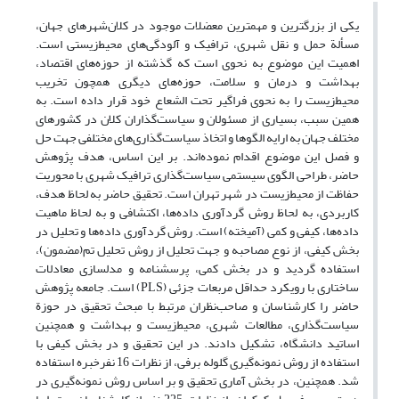
یکی از بزرگترین و مهمترین معضلات موجود در کلان‌شهرهای جهان،
مسألة حمل و نقل شهری، ترافیک و آلودگی‌های محیط‌زیستی است.
اهمیت این موضوع به نحوی است که گذشته از حوزه‌های اقتصاد،
بهداشت و درمان و سلامت، حوزه‌های دیگری همچون تخریب
محیط‌زیست را به نحوی فراگیر تحت الشعاع خود قرار داده است. به
همین سبب، بسیاری از مسئولان و سیاست‌گذاران کلان در کشورهای
مختلف جهان به ارایه الگوها و اتخاذ سیاست‌گذاری‌های مختلفی جهت حل
و فصل این موضوع اقدام نموده‌اند. بر این اساس، هدف پژوهش
حاضر، طراحی الگوی سیستمی سیاست‌گذاری ترافیک شهری با محوریت
حفاظت از محیط‌زیست در شهر تهران است. تحقیق حاضر به لحاظ هدف،
کاربردی، به لحاظ روش گردآوری داده‌ها، اکتشافی و به لحاظ ماهیت
داده‌ها، کیفی و کمی (آمیخته) است. روش گردآوری داده‌ها و تحلیل در
بخش کیفی، از نوع مصاحبه و جهت تحلیل از روش تحلیل تم(مضمون)،
استفاده گردید و در بخش کمی، پرسشنامه و مدلسازی معادلات
ساختاری با رویکرد حداقل مربعات جزئی (PLS) است. جامعه پژوهش
حاضر را کارشناسان و صاحب‌نظران مرتبط با مبحث تحقیق در حوزة
سیاست‌گذاری، مطالعات شهری، محیط‌زیست و بهداشت و همچنین
اساتید دانشگاه، تشکیل دادند. در این تحقیق و در بخش کیفی با
استفاده از روش نمونه‌گیری گلوله برفی، از نظرات 16 نفرخبره استفاده
شد. همچنین، در بخش آماری تحقیق و بر اساس روش نمونه‌گیری در