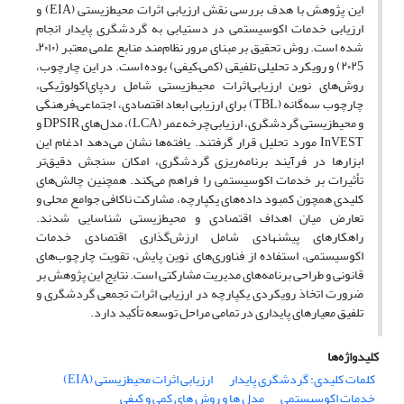
این پژوهش با هدف بررسی نقش ارزیابی ‌اثرات ‌محیط‌زیستی (EIA) و
ارزیابی خدمات ‌اکوسیستمی در دستیابی به گردشگری پایدار انجام
شده است. روش تحقیق بر مبنای مرور نظام‌مند منابع علمی معتبر (۲۰۱۰–
۲۰۲5) و رویکرد تحلیلی تلفیقی (کمی–کیفی) بوده است. در این چارچوب،
روش‌های نوین ارزیابی‌اثرات ‌محیط‌زیستی شامل ردپای‌اکولوژیکی،
چارچوب سه‌گانه (TBL) برای ارزیابی ابعاد اقتصادی، اجتماعی–فرهنگی
و محیط‌زیستی گردشگری، ارزیابی‌چرخه‌عمر (LCA)، مدل‌های DPSIR و
InVEST مورد تحلیل قرار گرفتند. یافته‌ها نشان می‌دهد ادغام این
ابزارها در فرآیند برنامه‌ریزی گردشگری، امکان سنجش دقیق‌تر
تأثیرات بر خدمات‌ اکوسیستمی را فراهم می‌کند. همچنین چالش‌های
کلیدی همچون کمبود داده‌های یکپارچه، مشارکت ناکافی جوامع محلی و
تعارض میان اهداف اقتصادی و محیط‌زیستی شناسایی شدند.
راهکارهای پیشنهادی شامل ارزش‌گذاری اقتصادی خدمات
‌اکوسیستمی، استفاده از فناوری‌های نوین پایش، تقویت چارچوب‌های
قانونی و طراحی برنامه‌های مدیریت مشارکتی است. نتایج این پژوهش بر
ضرورت اتخاذ رویکردی یکپارچه در ارزیابی ‌اثرات ‌تجمعی‌ گردشگری و
تلفیق معیارهای پایداری در تمامی مراحل توسعه تأکید دارد.
کلیدواژه‌ها
کلمات کلیدی: گردشگری پایدار
ارزیابی اثرات محیط‌زیستی (EIA)
خدمات اکوسیستمی
مدل ها و روش های کمی و کیفی