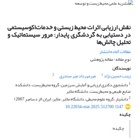
نقش ارزیابی اثرات محیط زیستی و خدمات‌اکوسیستمی
در دستیابی به گردشگری پایدار: مرور سیستماتیک و
تحلیل چالش‌ها
مقالات آماده انتشار
نوع مقاله : مقاله پژوهشی
نویسندگان
2
1
زینب حسین نژاد
میرمهرداد میر سنجری
1
دانشجوی دکتری ارزیابی و آمایش سرزمین، گروه محیط‌زیست، دانشکده
منابع طبیعی و محیط‌زیست، دانشگاه ملایر
2
دانشیار، گروه علوم محیطی، دانشگاه ملایر، ملایر، ایران (از دسامبر 2007)
10.22034/eiat.2025.512700.1147
چکیده
چکیده: