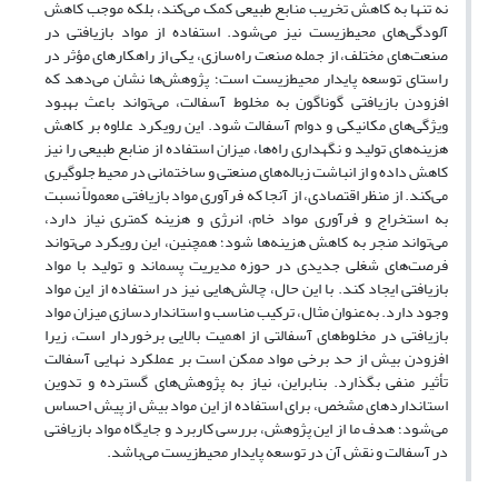
نه ‌تنها به کاهش تخریب منابع طبیعی کمک می‌کند، بلکه موجب کاهش
آلودگی‌های محیط‌زیست نیز می‌شود. استفاده از مواد‌ بازیافتی در
صنعت‌های مختلف، از جمله صنعت راه‌سازی، یکی از راهکارهای مؤثر در
راستای توسعه پایدار محیط‌زیست است؛ پژوهش‌ها نشان می‌دهد که
افزودن بازیافتی گوناگون به مخلوط آسفالت، می‌تواند باعث بهبود
ویژگی‌های مکانیکی و دوام آسفالت شود. این رویکرد علاوه‌ بر کاهش
هزینه‌های تولید و نگهداری راه‌ها، میزان استفاده از منابع طبیعی را نیز
کاهش داده و از انباشت زباله‌های صنعتی و ساختمانی در محیط جلوگیری
می‌کند. از منظر اقتصادی، از آنجا که فرآوری مواد بازیافتی معمولاً نسبت
به استخراج و فرآوری مواد خام، انرژی و هزینه کمتری نیاز دارد،
می‌تواند منجر به کاهش هزینه‌ها شود؛ همچنین، این رویکرد می‌تواند
فرصت‌های شغلی جدیدی در حوزه مدیریت پسماند و تولید با مواد
بازیافتی ایجاد کند. با این حال، چالش‌هایی نیز در استفاده از این مواد
وجود دارد. به‌عنوان مثال، ترکیب مناسب و استانداردسازی میزان مواد
بازیافتی در مخلوط‌های آسفالتی از اهمیت بالایی برخوردار است، زیرا
افزودن بیش از حد برخی مواد ممکن است بر عملکرد نهایی آسفالت
تأثیر منفی بگذارد. بنابراین، نیاز به پژوهش‌های‌ گسترده و تدوین
استانداردهای مشخص، برای استفاده از این مواد بیش از پیش احساس
می‌شود؛ هدف ما از این پژوهش، بررسی کاربرد و جایگاه مواد بازیافتی
در آسفالت و نقش آن در توسعه پایدار محیط‌زیست می‌باشد.