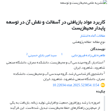
کاربرد مواد بازیافتی در آسفالت و نقش آن در توسعه
پایدار محیط‌زیست
مقالات آماده انتشار
نوع مقاله : مقاله پژوهشی
نویسندگان
2
1
طاهره تقی زاده فیروزجایی
سید امیر بابای حسینی
1
استادیار، گروه مهندسی آب و محیط‌زیست، دانشکده عمران، دانشگاه صنعتی
شاهرود، شاهرود، ایران
2
دانشجوی کارشناسی ارشد، گروه مهندسی آب و محیط‌زیست، دانشکده
عمران، دانشگاه صنعتی شاهرود، شاهرود، ایران
10.22034/eiat.2025.523854.1154
چکیده
امروزه با رشد روزافزون جمعیت و افزایش تولید زباله، بازیافت به یکی
از مهم‌ترین راهکارهای حفظ محیط‌زیست تبدیل شده‌است. این فرآیند