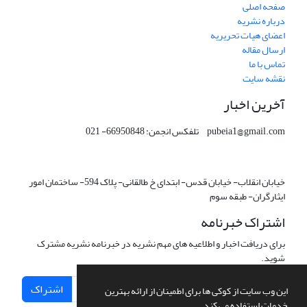
صفحه اصلی
درباره نشریه
اعضای هیات تحریریه
ارسال مقاله
تماس با ما
نقشه سایت
آخرین اخبار
pubeia1@gmail.com تلفکس انجمن: 66950848- 021
خیابان انقلاب- خیابان قدس- ابتدای خ طالقانی- پلاک 594- ساختمان امور
ایثارگران- طبقه سوم
اشتراک خبرنامه
برای دریافت اخبار و اطلاعیه های مهم نشریه در خبرنامه نشریه مشترک
شوید.
اشتراک
این وب سایت از کوکی ها برای اطمینان از ارائه بهترین
خدمات استفاده می کند.