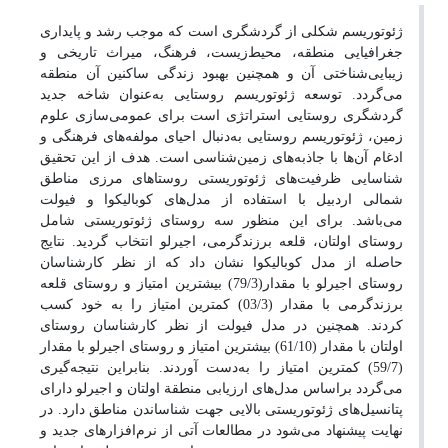
ژئوتوریسم شکلی از گردشگری است که موجب رشد و پایداری
جغرافیایی منطقه، محیط‌زیست، فرهنگ، میراث تاریخی و
زیبایی‌شناختی آن و همچنین بهبود زندگی ساکنین آن منطقه
می‌گردد. توسعه ژئوتوریسم روستایی به‌عنوان شاخه جدید
گردشگری روستایی استراتژی است برای عمومی‌سازی علوم
زمین، ژئوتوریسم روستایی به‌دنبال احیای مولفه‌های فرهنگی و
ادغام آن‌ها با جاذبه‌های زمین‌شناسی است. هدف از این تحقیق
شناسایی ظرفیت‌های ژئوتوریستی روستاهای مرزی مناطق
شمالی اردبیل با استفاده از مدل‌های کوبالیکوا و فیولت
می‌باشد. برای این منظور سه روستای ژئوتوریستی شامل
روستای اولتان، قلعه برزندگرمی، اجیرلو انتخاب گردید. نتایج
حاصله از مدل کوبالیکوا نشان داد که از نظر کارشناسان
روستای اجیرلو با مقدار(79/3) بیشترین امتیاز و روستای قلعه
برزندگرمی با مقدار (03/3) کمترین امتیاز را به خود کسب
کردند. همچنین در مدل فیولت از نظر کارشناسان روستای
اولتان با مقدار (61/10) بیشترین امتیاز و روستای اجیرلو با مقدار
(59/7) کمترین امتیاز را به‌دست آوردند. بنابراین نتیجه‌گیری
می‌گردد براساس مدل‌های ارزیابی منطقة اولتان و اجیرلو دارای
پتانسیل‌های ژئوتوریستی بالایی جهت شناساندن مناطق دارد. در
نهایت پیشنهاد می‌شود در مطالعات آتی از نرم‌افزارهای جدید و