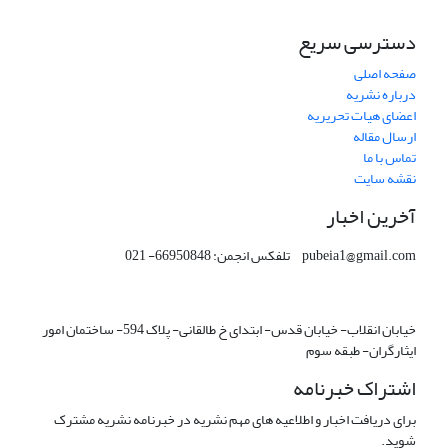
دسترسی سریع
صفحه اصلی
درباره نشریه
اعضای هیات تحریریه
ارسال مقاله
تماس با ما
نقشه سایت
آخرین اخبار
pubeia1@gmail.com تلفکس انجمن: 66950848- 021
خیابان انقلاب- خیابان قدس- ابتدای خ طالقانی- پلاک 594- ساختمان امور
ایثارگران- طبقه سوم
اشتراک خبرنامه
برای دریافت اخبار و اطلاعیه های مهم نشریه در خبرنامه نشریه مشترک
شوید.