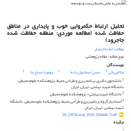
تحلیل ارتباط حکمروایی خوب و پایداری در مناطق
حفاظت شده (مطالعه موردی: منطقه حفاظت شده
جاجرود)
مقالات آماده انتشار
نوع مقاله : مقاله پژوهشی
نویسندگان
3
2
1
لیلا لیریائی
حسن اسماعیل زاده
رومینا سیاح نیا
1
دانشجوی دکتری برنامه‏ ریزی و طراحی محیط، پژوهشکده علوم ‏محیطی،
دانشگاه شهید بهشتی، تهران، ایران
2
دانشگاه شهیدبهشتی- پژوهشکده علوم محیطی
3
استادیار گروه برنامه‏ریزی و طراحی محیط، پژوهشکده علوم‏محیطی، دانشگاه
شهید بهشتی، تهران، ایران
10.22034/eiat.2026.504446.1140
چکیده