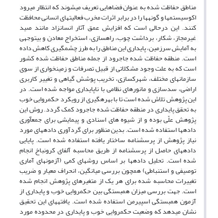
مناطق حفاظت شده به عنوان فضاهایی تعریف می‏شوند که انتظار می‏رود
اکوسیستم‏ها و گونه‏ها را در برابر اثرات مخرب فعالیت‏های انسانی محافظت
کنند. این درحالی است که افزایش عمق آثار انسان‏زاد مانند صید
غیرمجاز، شکار، برداشت چوب، راه‏سازی، استخراج معادن و بی‏توجهی
به آمایش سرزمین، پایداری این مناطق را به طرز چشمگیری کاهش داده‏
است. منطقه حفاظت شده جاجرود از جمله مناطق حفاظت شده کشور
است که به علت وجود مشکلاتی از قبیل تصرفات و زمین‏خواری از سوی
سازمان‏های مختلف، شهرک‏سازی، تخریب پوشش گیاهی و تغییر کاربری
اراضی، سدسازی و مانورهای نظامی با ناپایداری مواجه شده است. در
این پژوهش تلاش شده است تا با بهره‏گیری از رویکرد حکمروایی خوب
به تحقق پایداری در منطقه حفاظت شده جاجرود کمک گردد. روش این
پژوهش علّی بوده و از شیوه های اسنادی و پیمایشی برای جمع‏آوری
داده‏ها استفاده شده است. بدین منظور برای گرد‏آوری داده‏های مورد
نیاز پژوهش از پرسشنامه ساختار یافته استفاده شده است. پایایی
داده‏های حاصل از پرسشنامه از طریق محاسبه آلفای کرونباخ انجام
شده است. تحلیل داده‏ها بر اساس روش‏های کمی (آزمون‏های آماری
توصیفی و استنباطی) همچون بررسی میانگین، انحراف معیار و ضریب
تغییرات محاسبه شده برای هر یک از متغیرهای پژوهش انجام شده
است. جهت بررسی میزان همبستگی بین حکمروایی خوب و پایداری از
آزمون همبستگی اسپیرمن استفاده شده است. یافته‏های این تحقیق
نشان می‏دهد که وضعیت حکمروایی خوب و پایداری در محدوده مورد