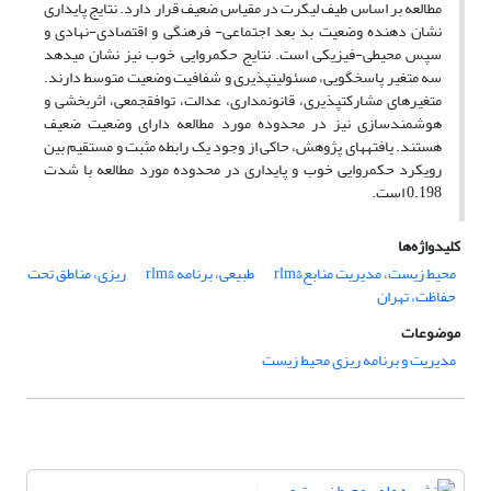
مطالعه بر اساس طیف لیکرت در مقیاس ضعیف قرار دارد. نتایج پایداری
نشان دهنده وضعیت بد بعد اجتماعی- فرهنگی و اقتصادی-نهادی و
سپس محیطی-فیزیکی است. نتایج حکمروایی خوب نیز نشان می‏دهد
سه متغیر پاسخگویی، مسئولیت‏پذیری و شفافیت وضعیت متوسط دارند.
متغیرهای مشارکت‏پذیری، قانونمداری، عدالت، توافق‏جمعی، اثربخشی و
هوشمندسازی نیز در محدوده مورد مطالعه دارای وضعیت ضعیف
هستند. یافته‏های پژوهش، حاکی از وجود یک رابطه مثبت و مستقیم بین
رویکرد حکمروایی خوب و پایداری در محدوده مورد مطالعه با شدت
0.198 است.
کلیدواژه‌ها
محیط زیست، مدیریت منابع&rlm
طبیعی، برنامه &rlm
ریزی، مناطق تحت
حفاظت، تهران
موضوعات
مدیریت و برنامه ریزی محیط زیست