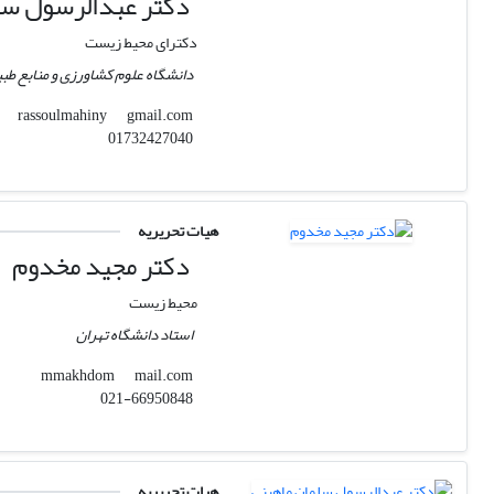
دکتر عبدالرسول سل
دکترای محیط زیست
دانشگاه علوم کشاورزی و منابع طبی
gmail.com
rassoulmahiny
01732427040
هیات تحریریه
دکتر مجید مخدوم
محیط زیست
استاد دانشگاه تهران
mail.com
mmakhdom
021-66950848
هیات تحریریه