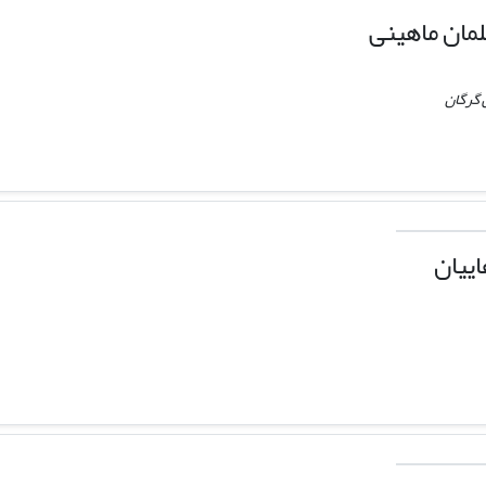
مان ماهینی
 گرگان
ییان