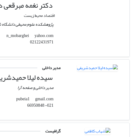
دکتر نغمه مبرقعی د
اقتصاد محیط زیست
پژوهشکده علوم محیطی دانشگاه ش
yahoo.com
n_mobarghei
02122431971
مدیر داخلی
سیده لیلا حمیدشری
مدیر داخلی و صفحه آرا
gmail.com
pubeia1
021- 66950848
گرافیست