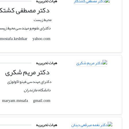
هیات تحریریه
دکتر مصطفی کشتکا
محیط زیست
دکترای علوم و مهندسی محیط زیست
yahoo.com
mostafa.keshtkar
هیات تحریریه
دکتر مریم شکری
دکترای مهندسی فیتو اکولوژی
دانشگاه مازندران
gmail.com
maryam.mnsafa
هیات تحریریه