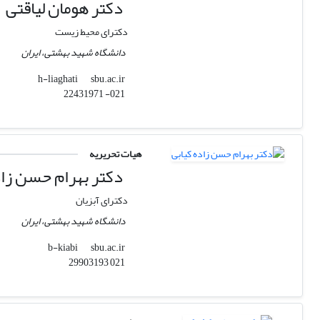
دکتر هومان لیاقتی
دکترای محیط زیست
دانشگاه شهید بهشتی، ایران
sbu.ac.ir
h-liaghati
021- 22431971
هیات تحریریه
دکتر بهرام حسن زاد
دکترای آبزیان
دانشگاه شهید بهشتی، ایران
sbu.ac.ir
b-kiabi
021 29903193