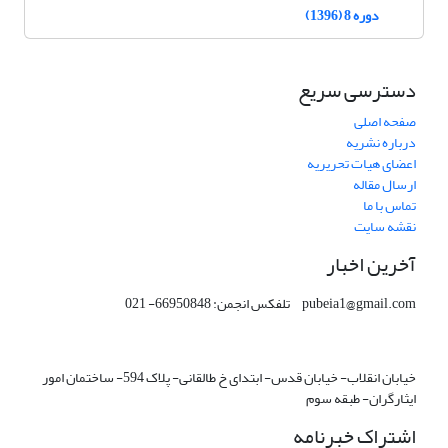
دوره 8 (1396)
دسترسی سریع
صفحه اصلی
درباره نشریه
اعضای هیات تحریریه
ارسال مقاله
تماس با ما
نقشه سایت
آخرین اخبار
pubeia1@gmail.com تلفکس انجمن: 66950848- 021
خیابان انقلاب- خیابان قدس- ابتدای خ طالقانی- پلاک 594- ساختمان امور
ایثارگران- طبقه سوم
اشتراک خبرنامه