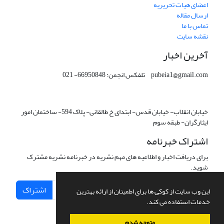
اعضای هیات تحریریه
ارسال مقاله
تماس با ما
نقشه سایت
آخرین اخبار
pubeia1@gmail.com تلفکس انجمن: 66950848- 021
خیابان انقلاب- خیابان قدس- ابتدای خ طالقانی- پلاک 594- ساختمان امور
ایثارگران- طبقه سوم
اشتراک خبرنامه
برای دریافت اخبار و اطلاعیه های مهم نشریه در خبرنامه نشریه مشترک
شوید.
اشتراک
این وب سایت از کوکی ها برای اطمینان از ارائه بهترین
خدمات استفاده می کند.
متوجه شدم