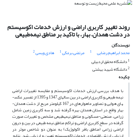
روند تغییر کاربری اراضی و ارزش خدمات اکوسیستم
در دشت همدان– بهار، با تاکید بر مناطق نیمه‌طبیعی
نویسندگان
2
1
1
محمد ابراهیم رضایی
مرتضی برمکی
هادی ویسی
1
دانشگاه محقق اردبیلی
2
دانشگاه شهید بهشتی
چکیده
با هدف بررسی ارزش خدمات اکوسیستم و مقایسه تغییرات اراضی
نیمه طبیعی و کاربری اراضی در بین سال­های 1347 و 1395 از تفسیر عکس­
های هوایی و تصاویر ماهواره­ای در 167 کیلومتر مربع از دشت همدان-
بهار واقع در استان همدان بهره گرفته شد و سه کاربری زمین شامل
زراعی، صنعتی-مسکونی و مناطق نیمه­طبیعی مشخص و تغییرات صورت
گرفته در سطح کاربری اراضی و تراکم مناطق نیمه طبیعی در بین و درون
اراضی زراعی (مناطق بافر اکولوژیک) به عنوان دو شاخص موثر در
ارزیابی ارزش اقتصادی خدمات اکوسیستم تعیین و ارزیابی شد. نتایج