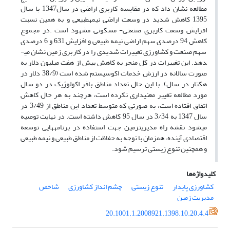
مطالعه نشان داد که در مقایسه کاربری اراضی در سال1347 با سال
1395 کاهش شدید در وسعت اراضی نیمه­طبیعی و به همین نسبت
افزایش وسعت کاربری­ صنعتی- مسکونی مشهود است .در مجموع
کاهش 94 درصدی سهم اراضی نیمه طبیعی و افزایش 631 و 6 درصدی
سهم صنعت و کشاورزی تغییرات شدیدی را در کاربری زمین نشان می­
دهد. این تغییرات در کل منجر به کاهش بیش از هفت میلیون دلار به
صورت سالانه در ارزش خدمات اکوسیستم شده است (38/9 دلار در
هکتار در سال). با این حال تعداد مناطق بافر اکولوژیک در دو سال
مورد مطالعه تغییر معنی­داری نکرده است، هرچند به هر حال کاهش
اتفاق افتاده است، به صورتی که متوسط تعداد این مناطق از 3/49 در
سال 1347 به 3/34 در سال 95 کاهش داشته است. در نهایت توصیه
می­شود نقشه راه مدیریت­زمین جهت استفاده در برنامه­هایی توسعه
اقتصادی آینده، همزمان با توجه به حفاظت از مناطق طبیعی و نیمه طبیعی
و همچنین تنوع زیستی ترسیم شود.
کلیدواژه‌ها
کشاورزی پایدار
تنوع زیستی
چشم انداز کشاورزی
شاخص
مدیریت زمین
20.1001.1.2008921.1398.10.20.4.4