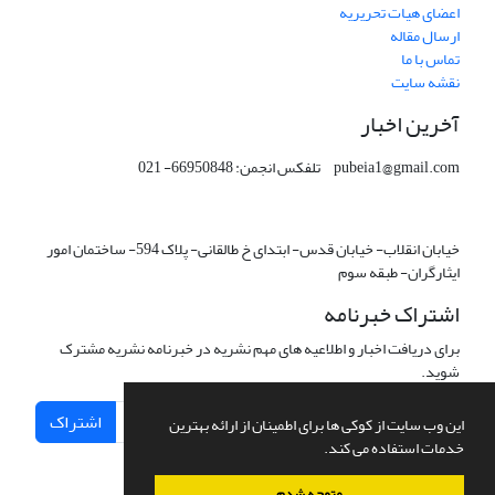
اعضای هیات تحریریه
ارسال مقاله
تماس با ما
نقشه سایت
آخرین اخبار
pubeia1@gmail.com تلفکس انجمن: 66950848- 021
خیابان انقلاب- خیابان قدس- ابتدای خ طالقانی- پلاک 594- ساختمان امور
ایثارگران- طبقه سوم
اشتراک خبرنامه
برای دریافت اخبار و اطلاعیه های مهم نشریه در خبرنامه نشریه مشترک
شوید.
اشتراک
این وب سایت از کوکی ها برای اطمینان از ارائه بهترین
خدمات استفاده می کند.
متوجه شدم