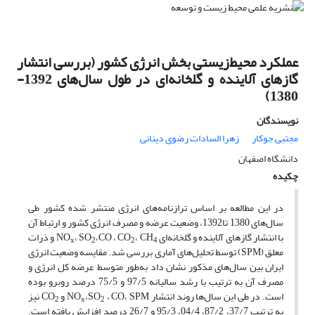
عملکرد محیط‌زیستی بخش انرژی کشور (بررسی انتشار
گازهای آلاینده و گلخانه‌ای در طول سال‌های 1392-
1380)
نویسندگان
مجتبی جوکار
زهرا السادات رضوی دینانی
دانشگاه اصفهان
چکیده
در این مطالعه بر اساس ترازنامه‌های انرژی منتشر شده کشور طی
سال‌های 1380 تا1392، وضعیت عرضه و مصرف انرژی کشور و ارتباط آن
با انتشار گازهای آلاینده و گلخانه‌ای NO
، CH
،CO ، CO
، SO
و ذرات
x
2
2
4
معلق (SPM) توسط تحلیل‌های آماری بررسی شد. مقایسه وضعیت انرژی
ایران بین سال‌های مذکور نشان داد به‌طور متوسط عرضه کل انرژی و
مصرف آن به ترتیب با رشد سالیانه 97/5 و 75/5 درصد روبرو بوده
است. در طی این سال‌ها روند انتشار NO
، CO، SPM و CO
،SO
نیز
2
x
2
به ترتیب 37/7، 87/2، 04/4، 95/3 و 26/7 درصد افزایش یافته است.