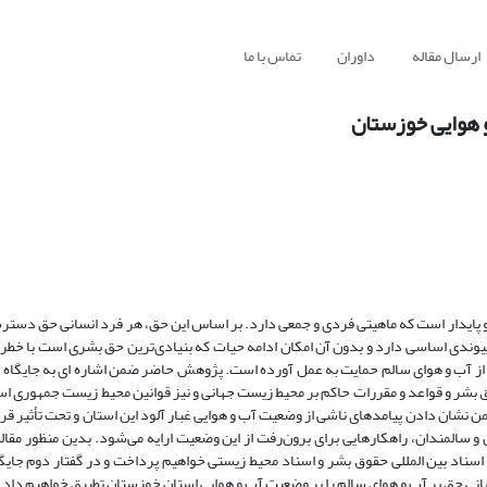
ارسال مقاله
داوران
تماس با ما
و هوایی خوزستان
 و پایدار است که ماهیتی فردی و جمعی دارد. بر اساس این حق، هر فرد انسانی حق دستر
یوندی اساسی دارد و بدون آن امکان ادامه حیات که بنیادی‌ترین حق بشری است با خط
ری از آب و هوای سالم حمایت به عمل آورده است. پژوهش حاضر ضمن اشاره ای به جایگاه
وق بشر و قواعد و مقررات حاکم بر محیط زیست جهانی و نیز قوانین محیط زیست جمهوری اسل
 نشان دادن پیامدهای ناشی از وضعیت آب و هوایی غبار آلود این استان و تحت تأثیر قر
المندان، راهکارهایی برای برون‌رفت از این وضعیت ارایه می‌شود. بدین منظور مقا
اسناد بین المللی حقوق بشر و اسناد محیط زیستی خواهیم پرداخت و در گفتار دوم جایگا
ایانی حق بر آب و هوای سالم را بر وضعیت آب و هوایی استان خوزستان تطبیق خواهیم داد.