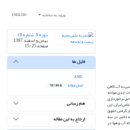
ورود به سامانه
ENGLISH
دوره 9، شماره 18
بهمن و اسفند 1397
صفحه
15-25
فایل ها
XML
اصل مقاله
سی به آب کافی
707.86 K
رات جدی مواجه
 حق برخورداری
هم رسانی
امی ایران، این
ار گرفتن حقوق
له حاضر در سه
ارجاع به این مقاله
ه آب و هوا در