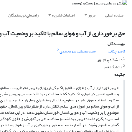
صفحه اصلی
مرور
اطلاعات نشریه
راهنمای نویسندگان
حق برخورداری از آب و هوای سالم با تاکید بر وضعیت آب 
نویسندگان
2
1
ناصر چنانی
سیدمصطفی میرمحمدی
1
دانشگاه پیام نور
2
دانشگاه قم
چکیده
حق برخورداری از آب و هوای سالم و پاک یکی از زوایای حق بر محیط زیست سالم
و سالم و تنفس در هوای پاک دارد که با سلامت و بهداشت جسمی و روحی بشر پ
می­شود. اسناد حقوق بشر در سطوح بین­المللی، منطقه­ای و ملی از حق برخوردا
از آب و هوای سالم در آموزه های اسلام، تلاش دارد از منظر نظام بین الملل، حق
موضوع را بر وضعیت آب و هوایی استان خوزستان تطبیق دهد. در این مطالعه ضمن
اساسی دیگری مانند:حق بر بهداشت و سلامت، حق بر آموزش و حقوق کودکان و س
گفتار تنظیم می‌شود. در گفتار نخست به حق برخورداری از آب و هوای سالم در 
آموزه های اسلام و قوانین محیط زیستی ایران را بررسی خواهیم کرد و در گفتار پ