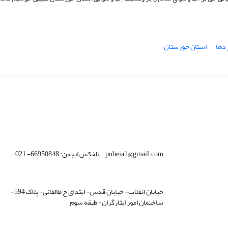
دها
استان خوزستان
pubeia1@gmail.com تلفکس انجمن: 66950848- 021
خیابان انقلاب- خیابان قدس- ابتدای خ طالقانی- پلاک 594-
ساختمان امور ایثارگران- طبقه سوم