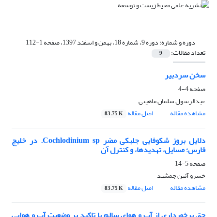
دوره و شماره:
دوره 9، شماره 18، بهمن و اسفند 1397، صفحه 1-112
تعداد مقالات:
9
سخن سردبیر
صفحه
4-4
عبدالرسول سلمان ماهینی
مشاهده مقاله
اصل مقاله
83.75 K
دلایل بروز شکوفا‌یی جلبکی مضر Cochlodinium sp. در خلیج
فارس؛ مسا‌یل، تهدیدها، و کنترل آن
صفحه
5-14
خسرو آئین جمشید
مشاهده مقاله
اصل مقاله
83.75 K
حق برخورداری از آب و هوای سالم با تاکید بر وضعیت آب و هوایی