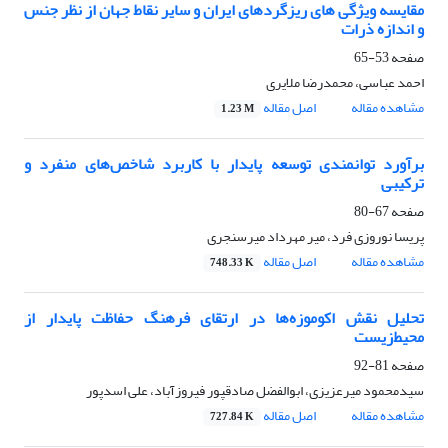
مقایسه ویژگی های ریزگردهای ایران و سایر نقاط جهان از نظر جنس
و اندازه ذرات
صفحه
53-65
احمد عباسی، محمدرضا ملایری
مشاهده مقاله
اصل مقاله
1.23 M
برآورد توانمندی توسعه پایدار با کاربرد شاخص‌های منفرد و
ترکیبی
صفحه
67-80
پریسا نوروزی فرد، میر مهرداد میرسنجری
مشاهده مقاله
اصل مقاله
748.33 K
تحلیل نقش اکوموزه‌‌ها در ارتقای فرهنگ حفاظت پایدار از
محیط‌زیست
صفحه
81-92
سیدمحمود میرعزیزی، ابوالفضل صادقپور فیروزآباد، علی اسدپور
مشاهده مقاله
اصل مقاله
727.84 K