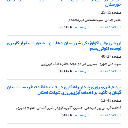
خوزستان
صفحه
15-25
ناصر چنانی، سیدمصطفی میرمحمدی
مشاهده مقاله
اصل مقاله
707.86 K
ارزیابی توان اکولوژیکی شهرستان دهلران به‎منظور استقرار کاربری
توسعه اکوتوریسم
صفحه
27-40
سید علی جوزی، نسرین مرادی مجد، فائزه ملک میرزایی
مشاهده مقاله
اصل مقاله
854.67 K
ترویج آبزی‌‌پروری پایدار راهکاری در جهت حفظ محیط زیست استان
گیلان با تأکید بر اهداف آبزی‌پروری شیلات استان
صفحه
41-52
فاطمه قربانی پیرعلیدهی، حسین آگهی، کیومرث زرافشانی، عظیم مدبری
مشاهده مقاله
اصل مقاله
834.2 K