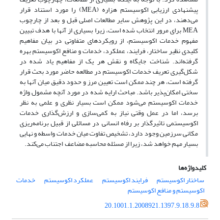
پیشنهادی ارزیابی اکوسیستم هزاره (MEA) را مورد استناد قرار
می‌دهند، در این پژوهش سایر مطالعات اصلی قبل و بعد از چارچوب
MEA برای مرور انتخاب شده است، زیرا بسیاری از آنها با هدف تبیین
مفهوم خدمات اکوسیستم، از رویکردهای متفاوتی در بیان مفاهیم
کلیدی نظیر ساختار، فرایند، عملکرد، خدمات و منافع اکوسیستم بهره
گرفته‌اند. شناخت جایگاه و نقش هر یک از مفاهیم یاد شده در
شکل‌گیری تعریف خدمات اکوسیستم در مطالعه حاضر مورد بحث قرار
گرفته است، هر چند ممکن است تعیین مرز و حدود دقیق میان آنها به
سختی امکان‌پذیر باشد. مباحث ارایه شده در مورد آنچه مشمول واژه
خدمات اکوسیستم می‌شود ممکن است بسیار نظری و علمی به نظر
برسد، اما در عمل وقتی نیاز به کمی‌سازی و ارزش‌گذاری خدمات
اکوسیستمی تاثیرگذار بر رفاه انسانی در مسائلی از قبیل برنامه‌ریزی
مکانی سرزمین وجود دارد، تشخیص تفاوت میان خدمات واسطه و نهایی
بسیار مهم خواهد شد، زیرا از مسئله محاسبه مضاعف
اجتناب می‌کند.
کلیدواژه‌ها
ساختار اکوسیستم
فرایند اکوسیستم
عملکرد اکوسیستم
خدمات
اکوسیستم و منافع اکوسیستم
20.1001.1.2008921.1397.9.18.9.8