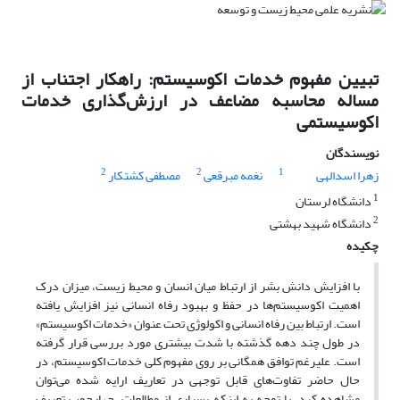
تبیین مفهوم خدمات اکوسیستم: راهکار اجتناب از
مساله محاسبه مضاعف در ارزش‌گذاری خدمات
اکوسیستمی
نویسندگان
2
2
1
زهرا اسدالهی
نغمه مبرقعی
مصطفی کشتکار
1
دانشگاه لرستان
2
دانشگاه شهید بهشتی
چکیده
با افزایش دانش بشر از ارتباط میان انسان و محیط زیست، میزان درک
اهمیت اکوسیستم‌ها در حفظ و بهبود رفاه انسانی نیز افزایش یافته
است. ارتباط بین رفاه انسانی و اکولوژی تحت عنوان «خدمات اکوسیستم»
در طول چند دهه گذشته با شدت بیشتری مورد بررسی قرار گرفته
است. علیرغم توافق همگانی بر روی مفهوم کلی خدمات اکوسیستم، در
حال حاضر تفاوت‌های قابل توجهی در تعاریف ارایه شده می‌توان
مشاهده کرد. با توجه به اینکه بسیاری از مطالعات، چهارچوب تعریف