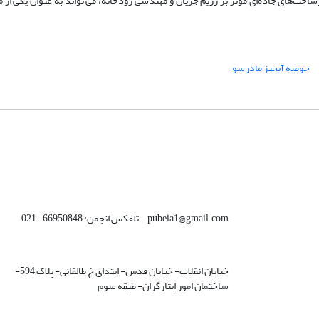
ت‌‌های ‌‌جاده‌‌‌‌ای مؤثر بر رژیم جریان و مهندسی رودخانه، می تواند به عنوان یکی از م
حوضه آبخیز مادرسو
pubeia1@gmail.com تلفکس انجمن: 66950848- 021
خیابان انقلاب- خیابان قدس- ابتدای خ طالقانی- پلاک 594-
ساختمان امور ایثارگران- طبقه سوم