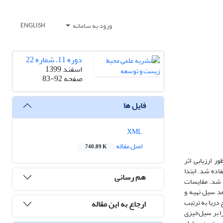
ورود به سامانه
ENGLISH
دوره 11، شماره 22
اسفند 1399
صفحه
83-92
فایل ها
XML
اصل مقاله
740.89 K
 ارزیابی اثر
اده شد. ابتدا
هم رسانی
امل شیب زمین، بارندگی، فاصله از پل‌‌های احداث ‌‌شده، تراکم زهکشی و ارتفاع زمین در محیط نرم افزار ArcGIS10.2 تهیه شد. مقایسات
 دست آمد. سپس نقشه مناطق مستعد سیل تهیه و
رتفاع از سطح دریا به ترتیب
ارجاع به این مقاله
 تاثیر را بر سیل‌‌خیزی