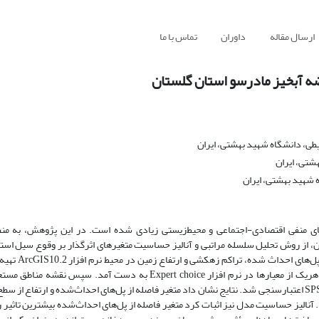
ارسال مقاله
داوران
تماس با ما
وضه آبخیز مادرسو استان گلستان
طی، دانشگاه شهید بهشتی، ایران
شتی، ایران
 شهید بهشتی، ایران
ای منفی اقتصادی-اجتماعی و محیط‌‌زیستی زیادی شده است. در این پژوهش، به منظور
ن، از روش تحلیل سلسله مراتبی و آنالیز حساسیت متغیرهای اثرگذار بر وقوع سیل استف
لایه‌‌های رقومی تاثیر گذار بر وقوع سیل ش
زوجی در قالب پرسش‌‌نامه و براساس نظرات کارشناسان مختلف انجام و وزن هریک از معیارها در نرم افزار Expert choice به
براساس وقایع سیل‌‌های گذشته و با استفاده از منحنی ROC در نرم افزار SPSS 19 اعتبار‌‌سنجی شد. نتایج نشان داد متغیر فاصله از پل‌‌های احداث‌‌شده و ا
 وزن را دارند. اعتبارسنجی نقشه نیز دقت 88% را نشان داد. آنالیز حساسیت مدل نیز اثبات کرد متغیر فاصله از پل‌‌های احداث‌‌شده بیشترین