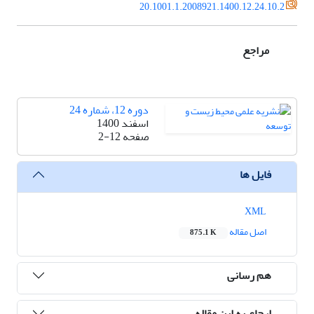
20.1001.1.2008921.1400.12.24.10.2
مراجع
دوره 12، شماره 24
اسفند 1400
صفحه
2-12
فایل ها
XML
اصل مقاله
875.1 K
هم رسانی
ارجاع به این مقاله