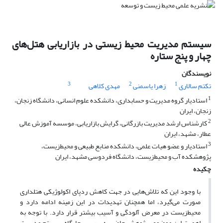
سیستم مدیریت محیط زیستی در بازاریابی هتل‌های
چهار و پنج ستاره
نویسندگان
3
2
1
تکتم سالاری
زهرا یاسمنی
مهدی کلاهی
1
استادیار گروه مدیریت و حسابداری، دانشکده علوم انسانی، دانشگاه زنجان،
زنجان، ایران
2
کارشناس ارشد مدیریت بازرگانی، گرایش بازاریابی، موسسه آموزش عالی
عطار، مشهد، ایران
3
استادیار و عضو هیات علمی، دانشکده منابع طبیعی و محیط‌زیست،
پژوهشکده آب و محیط‌زیست، دانشگاه فردوسی مشهد، ایران
چکیده
با وجود این که تلاش‌هایی در جهت کاهش ردپای اکولوژیکی هتل‏داری
صورت می‌گیرد، اما همچنان تهدیدات در این زمینه ادامه دارد و
محیط‌زیست در معرض آلودگی و آسیب بیشتر قرار دارد. با توجه به
اهمیت این موضوع، پژوهش حاضر به بررسی جایگاه سیستم مدیریت