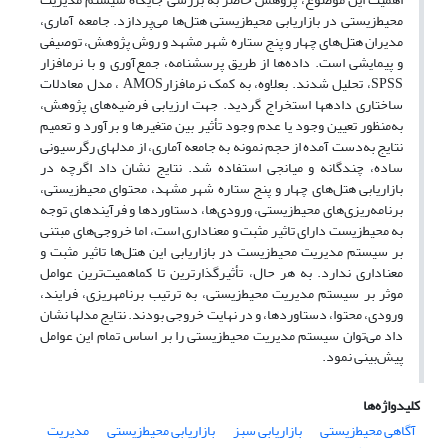
محیط‌زیستی در بازاریابی محیط‌زیستی هتل‌ها می‌پردازد. جامعه آماری،
مدیران هتل‌های چهار و پنج ستاره شهر مشهد و روش پژوهش، توصیفی
و پیمایشی است. داده‌ها از طریق پرسشنامه، جمع‌‎‌آوری و با نرم‏افزار
SPSS، تحلیل شدند. بعلاوه، به کمک نرم‏افزارAMOS ، مدل معادلات
ساختاری داده‏ها استخراج گردید. جهت ارزیابی فرضیه‌های پژوهش،
به‌منظور تعیین وجود یا عدم وجود تأثیر بین متغیرها و برآورد و تعمیم
نتایج به‌دست ‌آمده از حجم نمونه به جامعه آماری، از مدل‏های رگرسیونی
ساده، چندگانه و میانجی استفاده شد. نتایج نشان داد اگرچه در
بازاریابی هتل‌های چهار و پنج ستاره شهر مشهد، محتوای محیط‌زیستی،
برنامه‌ریزی‌‌های محیط‌زیستی، ورودی‌ها، دستاوردها و فرآیندهای توجه
به محیط‌زیست دارای تاثیر مثبت و معناداری است، اما خروجی‌های مبتنی
بر سیستم مدیریت محیط‌زیست در بازاریابی این هتل‌ها تاثیر مثبت و
معناداری ندارد. به هر حال، تأثیرگذارترین تا کم‏اهمیت‌ترین عوامل
موثر بر سیستم مدیریت محیط‌زیستی، به ترتیب برنامه‏ریزی، فرایند،
ورودی، محتوا، دستاوردها، و در نهایت خروجی بودند. نتایج مدل‏ها نشان
داد می‌توان سیستم مدیریت محیط‌زیستی را بر اساس تمام این عوامل
پیش‌بینی نمود.
کلیدواژه‌ها
آگاهی محیط‌زیستی
بازاریابی سبز
بازاریابی محیط‌زیستی
مدیریت