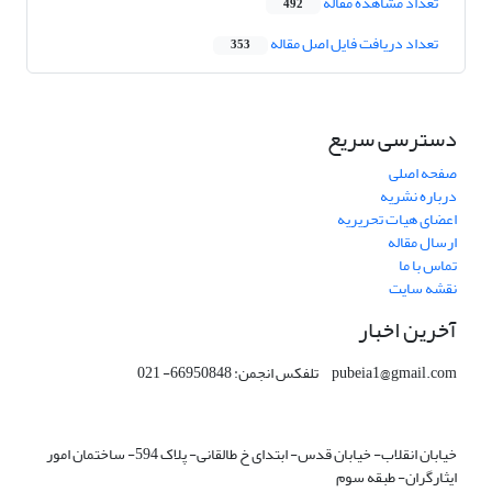
تعداد مشاهده مقاله
492
تعداد دریافت فایل اصل مقاله
353
دسترسی سریع
صفحه اصلی
درباره نشریه
اعضای هیات تحریریه
ارسال مقاله
تماس با ما
نقشه سایت
آخرین اخبار
pubeia1@gmail.com تلفکس انجمن: 66950848- 021
خیابان انقلاب- خیابان قدس- ابتدای خ طالقانی- پلاک 594- ساختمان امور
ایثارگران- طبقه سوم