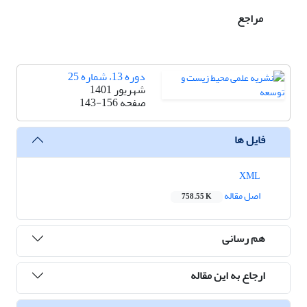
مراجع
دوره 13، شماره 25
شهریور 1401
صفحه
143-156
فایل ها
XML
اصل مقاله
758.55 K
هم رسانی
ارجاع به این مقاله