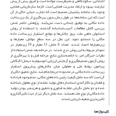
اجتماعی، سکونتگاهی و محیط‌زیست مواجه است و امروز بیش از پیش
نیازمند بهبود و ارتقاء مدیریت فضایی است. لازمه سازمان‌یابی فضایی
وجود یک سامانه پشتیبان تصمیم است که تجارب جهانی حاکی از آن
است که این سامانه‌ها در طول زمان بدون بهره‌گیری از یک زیرساخت
داده مکانی به توفیق چندانی دست نمی‌یابند. پژوهش حاضر ضمن
بررسی کامل مطالعات آسیب‌شناسانه گذشته، با استفاده از روش
استخوان ماهی علت بروز چالش‌ها و موانع استقرار زیرساخت داده
مکانی را جستجو نمود. این علل در سه سطح عوامل، معیارها و
زیرمعیارها احصاء شدند. تعداد 6 عامل، 11 معیار و 19 زیرمعیار در
نمودار مربوط به این روش درج شدند. در مرحله بعد ضمن استفاده از
نظرات خبرگان امر، با خلاصه‌سازی نتایج مرحله قبل و با بهره‌گیری از
روش آزمون تصمیم‌گیری و آزمایش ارزیابی (موسوم به دیمتل) کنکاش
پیرامون روابط علی و معلولی میان چالش‌های پیش‌روی استقرار
زیرساخت داده مکانی در محدوده حریم انجام شد. نتایج تحقیق حاکی از
آن است که سه عامل کیفیت پایین داده‌های مکانی، عدم وجود فراداده
و فقدان و ناکارآمدی استانداردهای تولید نقشه از نوع معلول شناخته
شده و دو عامل نگرش غلط به فناوری و تحقیق و هزینه‌بر بودن تولید
داده مکانی از نوع علت هستند. سه عامل دیگر نیز از حیث تاثیرگذاری و
تاثیرپذیری ضعیف ارزیابی شدند.
کلیدواژه‌ها