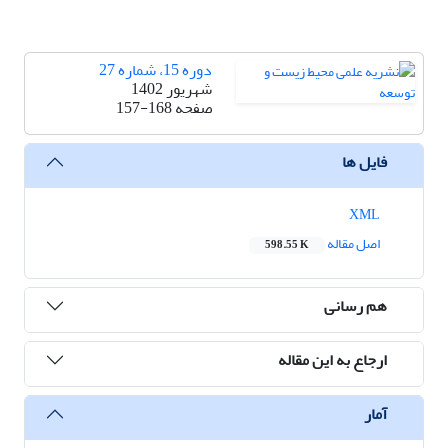
دوره 15، شماره 27
شهریور 1402
صفحه
157-168
فایل ها
XML
اصل مقاله
598.55 K
هم رسانی
ارجاع به این مقاله
آمار