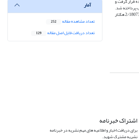
ه قرار گرفت و
آمار
احداث تصفیه خانه فاضلاب پرداخته شد.
نتایج نشان داد که مقدار توان بسیار بالای منطقه با استفاده از روش ANP، AHP، TOPSIS ANP و TOPSIS AHP به ترتیب برابر با 5/263026 هکتار (03/11 درصد)، 2/180736 هکتار
تعداد مشاهده مقاله
252
تعداد دریافت فایل اصل مقاله
129
اشتراک خبرنامه
برای دریافت اخبار و اطلاعیه های مهم نشریه در خبرنامه
نشریه مشترک شوید.