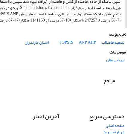
شهر، فاصله از جاده، فاصله از گسل و فاصله از آبراهه تهیه شد سپس با استف
(58/7 درصد)، 4/247257هکتار (37/10درصد) و 1141159 هکتار (87/47 درصد) است.
کلیدواژه‌ها
تصفیه فاضلاب
AHP
ANP
TOPSIS
استان مازندران
موضوعات
ارزیابی توان
مراجع
دسترسی سریع
آخرین اخبار
صفحه اصلی
درباره نشریه