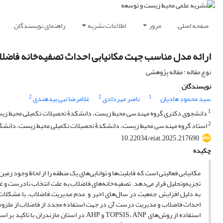
صفحه اصلی
مرور
اطلاعات نشریه
راهنمای نویسندگان
ارائه مدل مناسب جهت مکانیابی احداث تصفیه‌خانه فاضلاب در استان م
نوع مقاله : مقاله پژوهشی
نویسندگان
2
2
1
سید محمود هادیان
ناصر مهردادی
غلامرضا نبی بیدهندی
1
دانشجوی دکتری گروه مهندسی محیط زیست، دانشکدۀ تحصیلات تکمیلی محیط زیست، 
2
استاد گروه مهندسی محیط زیست، دانشکدۀ تحصیلات تکمیلی محیط زیست، دانشگاه ت
10.22034/eiat.2025.217690
چکیده
مکانیابی فعالیتی است که قابلیت‌‌ها و توانایی‌های یک منطقه را از لحاظ وجود زم
تجزیه‌و‌تحلیل قرار می‌‌دهد. تصفیه‌خانه‌‌های فاضلاب به علت انتخاب نادرست و 
به دلیل افزایش جمعیت در سال‌‌های اخیر و عدم مدیریت فاضلاب، با مشکلات
احداث فاضلاب و مدیریت درست آن در جهت استفاده مجدد از فاضلاب از ملزوما
استفاده از روش‌‌های TOPSIS، ANP و AHP در