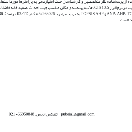
اده از پرسشنامه نظر متخصصین و کارشناسان جهت امتیازدهی به پارامترها مورد استفاد
وزن لایه‌‌ها با استفاده از نرم‌افزار Expert choice و Super decision تهیه و در نهایت در نرم‌افزار ArcGIS 10.5 به پهنه‌‌بندی مکان مناسب جهت 
pubeia1@gmail.com تلفکس انجمن: 66950848- 021