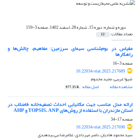
دوره و شماره:
دوره 15، شماره 28، اسفند 1402، صفحه 3-159
تعداد مقالات:
12
مقیاس در ‌بوم‌شناسی سیمای سرزمین: مفاهیم، چالش‌ها و
راهکارها
صفحه
3-16
10.22034/eiat.2025.217689
شیوا غریبی، مجید مخدوم
مشاهده مقاله
اصل مقاله
977.35 K
ارائه مدل مناسب جهت مکانیابی احداث تصفیه‌خانه فاضلاب در
استان مازندران با استفاده از روش‌‌های TOPSIS، ANP و AHP
صفحه
17-34
10.22034/eiat.2025.217690
سید محمود هادیان، ناصر مهردادی، غلامرضا نبی بیدهندی