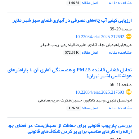
مشاهده مقاله
اصل مقاله
1.06 M
ارزیابی کیفی آب چاه‌‌های مصرفی در آبیاری فضای سبز شهر ملایر
صفحه
29-39
10.22034/eiat.2025.217692
مریم ابراهیمیان نجف آبادی، علیرضا ایلدرمی، زینب خنیفر
مشاهده مقاله
اصل مقاله
572.88 K
تحلیل فضایی آلاینده PM2.5 و همبستگی آماری آن با پارامترهای
هواشناسی (شهر تهران)
صفحه
41-56
10.22034/eiat.2025.217693
ابوالفضل قنبری، وحید کاکاپور، حسین فکرت، مریم صادقی
مشاهده مقاله
اصل مقاله
1.26 M
بررسی چارچوب قانونی برای حفاظت از محیط‌زیست در فضای جو،
ارائه راه کارهای مناسب برای پر کردن شکاف‌های قانونی