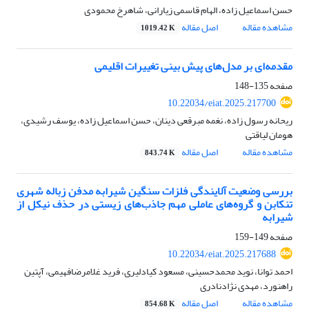
حسن اسماعیل زاده، الهام قاسمی زیارانی، شاهرخ محمودی
مشاهده مقاله
اصل مقاله
1019.42 K
مقدمه‌ای بر مدل‌های پیش بینی تغییرات اقلیمی
صفحه
135-148
10.22034/eiat.2025.217700
ریحانه رسول زاده، نغمه مبرقعی دینان، حسن اسماعیل زاده، یوسف رشیدی،
هومان لیاقتی
مشاهده مقاله
اصل مقاله
843.74 K
بررسی وضعیت آلایندگی فلزات سنگین شیرابه مدفن زباله شهری
تنکابن و گروه‌‌های عاملی مهم جاذب‌‌های زیستی در حذف نیکل از
شیرابه
صفحه
149-159
10.22034/eiat.2025.217688
احمد توانا، نوید محمدحسینی، مسعود کیادلیری، فرید غلامرضافهیمی، آپتین
راهنورد، مهدی نژادنادری
مشاهده مقاله
اصل مقاله
854.68 K