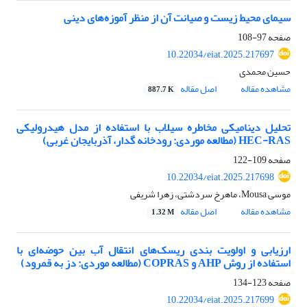
سیمای محیط زیست و صیانت آن از منظر آموزه‌های دینی
صفحه
97-108
10.22034/eiat.2025.217697
حسین محمدی
مشاهده مقاله
اصل مقاله
887.7 K
تحلیل دینامیکی مخاطره سیلاب با استفاده از مدل هیدرولیکی
HEC-RAS (مطالعه موردی: رودخانه‌ گدار، آذربایجان غربی)
صفحه
109-122
10.22034/eiat.2025.217698
موسی Mousa، ماهرخ سردشتی، زهرا شریفی
مشاهده مقاله
اصل مقاله
1.32 M
ارزیابی و اولویت بندی ریسک‌های انتقال آب بین حوضه‌ای با
استفاده از روش AHP و COPRAS (مطالعه‌‌ موردی: دز به قمرود)
صفحه
123-134
10.22034/eiat.2025.217699