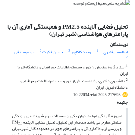
تحلیل فضایی آلاینده PM2.5 و همبستگی آماری آن با
پارامترهای هواشناسی (شهر تهران)
نویسندگان
2
2
1
ابوالفضل قنبری
وحید کاکاپور
حسین فکرت
مریم صادقی
2
1
استاد گروه سنجش از دور و سیستم اطلاعات جغرافیایی، دانشگاه تبریز،
ایران
2
دانشجوی دکتری، رشته سنجش از دور و سیستم اطلاعات جغرافیایی،
دانشگاه تبریز، ایران
10.22034/eiat.2025.217693
چکیده
امروزه آلودگی هوا به‌عنوان یکی از معضلات مهم شهرنشینی و زندگی
صنعتی مطرح می باشد هدف از این تحقیق، تحلیل فضایی آلاینده PM
2.5
و بررسی ارتباط آماری آن با پارامترهای جوی در محدوده کلان‌شهر تهران
می‌باشد. جهت رسیدن به این اهداف از 2 سری داده استفاده شده