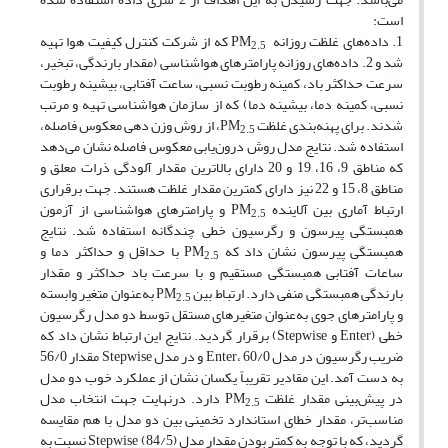
است:
1. داده‌های غلظت روزانه
PM
که از شرکت کنترل کیفیت هوا تهیه
2.5
شد و 2. داده‌های روزانه پارامترهای هواشناسی (مقدار بارندگی، تبخیر،
سرعت حداکثر باد، کمینه رطوبت نسبی، ساعت آفتابی، بیشینه رطوبت
نسبی، کمینه دما، بیشینه دما) که از سازمان هواشناسی تهیه و مرتب
شدند. برای پهنه‌بندی غلظت PM
، از روش وزن دهی معکوس فاصله،
2.5
استفاده شد. نتایج مدل روش درون‌یابی معکوس فاصله نشان می‌دهد
که مناطق 9، 16، 19 و 20 دارای بالاترین مقدار آلودگی ذرات معلق و
مناطق 8، 15 و 22 نیز دارای کمترین مقدار غلظت هستند. جهت برقراری
ارتباط آماری بین آلاینده PM
و پارامترهای هواشناسی از آزمون
2.5
همبستگی پیرسون و رگرسیون خطی چندگانه استفاده شد. نتایج
همبستگی پیرسون نشان داد که PM
با حداقل و حداکثر دما و
2.5
ساعات آفتابی همبستگی مستقیم و با سرعت باد حداکثر و مقدار
بارندگی همبستگی منفی دارد. ارتباط بین PM
به‌عنوان متغیر وابسته
2.5
و پارامترهای جوی به‌عنوان متغیرهای مستقل توسط دو مدل رگرسیون
خطی (Enter و Stepwise) برقرار گردید. نتایج این ارتباط نشان داد که
ضریب رگرسیون در مدل Enter، 60/0 و در مدل Stepwise مقدار 56/0
به دست آمد. این مقادیر تقریباً یکسان نشان از عملکرد خوب دو مدل
در پیش‌بینی مقدار غلظت PM
دارد. درنهایت جهت انتخاب مدل
2.5
مناسب‌تر، مقدار خطای استاندارد تخمینی بین دو مدل با هم مقایسه
گردید، که با توجه به کمتر بودن مقدار مدل Stepwise (84/5) نسبت به