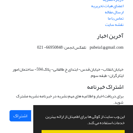
اعضای هیات تحریریه
ارسال مقاله
تماس با ما
نقشه سایت
آخرین اخبار
pubeia1@gmail.com تلفکس انجمن: 66950848- 021
خیابان انقلاب- خیابان قدس- ابتدای خ طالقانی- پلاک 594- ساختمان امور
ایثارگران- طبقه سوم
اشتراک خبرنامه
برای دریافت اخبار و اطلاعیه های مهم نشریه در خبرنامه نشریه مشترک
شوید.
اشتراک
این وب سایت از کوکی ها برای اطمینان از ارائه بهترین
خدمات استفاده می کند.