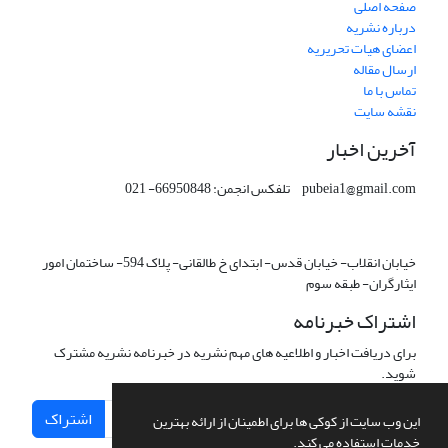
صفحه اصلی
درباره نشریه
اعضای هیات تحریریه
ارسال مقاله
تماس با ما
نقشه سایت
آخرین اخبار
pubeia1@gmail.com تلفکس انجمن: 66950848- 021
خیابان انقلاب- خیابان قدس- ابتدای خ طالقانی- پلاک 594- ساختمان امور
ایثارگران- طبقه سوم
اشتراک خبرنامه
برای دریافت اخبار و اطلاعیه های مهم نشریه در خبرنامه نشریه مشترک
شوید.
اشتراک
این وب سایت از کوکی ها برای اطمینان از ارائه بهترین
خدمات استفاده می کند.