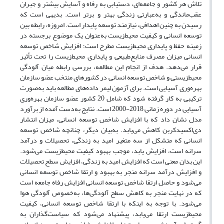
تلاش هر کشور و جامعه‌ای، دستیابی به رفاه و آسایش بیشتر و جبران
عقب‌ماندگی و به‌عبارتی زندگی بهتر و برتر است. بدیهی است که
رسیدن به چنین اهدافی، نیازمند توسعه پایدار است. امروزه، رابطه بین
توسعه انسانی و کیفیت ‌‌محیط‌زیست به‌عنوان یک موضوع برجسته در
زمینه حفظ و پایداری ‌‌محیط‌زیست مطرح است؛ افزایش شاخص توسعه
انسانی میزان مصرف منابع‌طبیعی و پایداری ‌‌محیط‌زیست را تحت تأثیر
قرار ‌می‌دهد. هدف از انجام این مطالعه، بررسی رابطه میان آلودگی
‌‌‌‌محیط‌زیستی و شاخص توسعه انسانی در کشورهای منتخب عضو سازمان
بهره‌وری آسیایی است. برای آزمون لیمر داده‌‌های مطالعه باید به‌صورت
ترکیبی به کار گرفته شود که شامل 20 کشور عضو سازمان بهره‌وری
آسیایی در دوره زمانی 2018-2000 است. نتایج ‌به‌دست آمده از برآورد
مدل نشان داد که با افزایش شاخص توسعه انسانی، میزان انتشار
دی‌اکسیدکربن کاهش ‌می‌یابد. به‌بیان دیگر، چنانچه شاخص توسعه
انسانی که متشکل از سه متغیر امید به زندگی، تحصیلات و درآمد
سرانه است، افزایش یابد، موجب بهبود کیفیت ‌‌محیط‌زیست ‌می‌شود.
این بدان معنی است که افزایش امید به زندگی، افزایش سطح تحصیلات
و افزایش درآمد سرانه منجر به بهبود و ارتقا شاخص توسعه انسانی
‌می‌شود و حاصل ارتقا شاخص توسعه انسانی افزایش رفاه جامعه است
که در نهایت منجر به کاهش سطح آلودگی‌ها، به‌خصوص ‌‌آلودگی هوا
‌می‌شود. با توجه به اینکه با ارتقا شاخص توسعه انسانی، کیفیت
‌‌محیط‌زیست ارتقا ‌می‌یابد، پیشنهاد ‌می‌شود که سیاست‌گذاران به