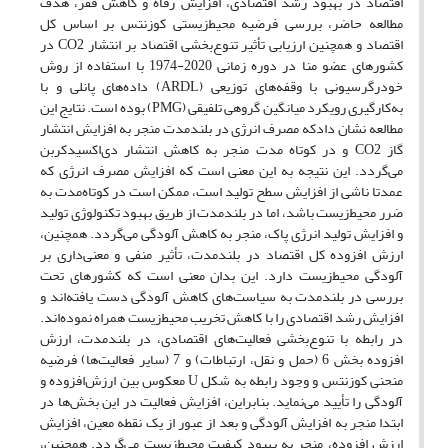
اقتصاد در بهبود رشد اقتصادی، افزایش رفاه و کاهش فقر، هدف
مطالعه حاضر، بررسی فرضیه محیط‌زیستی کوزنتس بر اساس کل
اقتصاد و همچنین ارزیابی تأثیر تنوع‌‌بخشی اقتصاد بر انتشار CO2 در
کشورهای عضو منا در دوره زمانی 2020-1974 با استفاده از روش
خودرگرسیونی با وقفه‌‌های توزیعی (ARDL) داده‌‌های پانلی و با
‌به‌کارگیری رویکرد میانگین گروهی تلفیقی (PMG) بوده است. نتایج این
مطالعه نشان دادکه مصرف انرژی در بلندمدت منجر به افزایش انتشار
گاز CO2 و در کوتاه‌‌ مدت منجر به کاهش انتشار دی‌اکسیدکربن
می‌‌گردد. این نتیجه به این معنی است که افزایش مصرف انرژی که
عمدتا ناشی از افزایش سطح تولید است، ممکن است در کوتاه‌‌مدت به
ضرر ‌محیط‌زیست باشد، اما در بلندمدت از طریق بهبود تکنولوژی تولید
و افزایش تولید انرژی پاک، منجر به کاهش آلودگی می‌‌گردد. همچنین،
ارزش افزوده کل اقتصاد در بلندمدت، تأثیر منفی و معنی‌‌داری بر
آلودگی ‌محیط‌زیست دارد. این بدان معنی است که کشورهای تحت
بررسی در بلندمدت به سیاست‌‌های کاهش آلودگی دست یافته‌‌اند و
افزایش رشد اقتصادی را با کاهش تخریب ‌محیط‌زیست همراه نموده‌‌اند.
در رابطه با تنوع‌‌بخشی فعالیت‌‌های اقتصادی، در بلندمدت، ارزش
افزوده بخش 6 (حمل و نقل، ارتباطات) و 7 (سایر فعالیت‌‌ها) فرضیه
منحنی کوزنتس و وجود رابطه به شکل U معکوس بین ارزش‌‌افزوده و
آلودگی را تأیید می‌‌نماید. بنابراین، افزایش فعالیت در این بخش‌‌ها در
ابتدا منجر به افزایش آلودگی و بعد از عبور از یک نقطه معین، افزایش
ارزش افزوده، منجر به بهبود کیفیت ‌محیط‌زیست می‌‌گردد. همچنین،