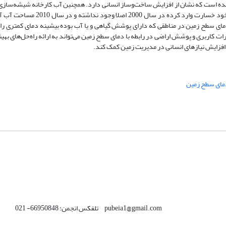
متر مربع و در سال 2020 برابر با 87/188 کیلومترمربع شده است که نشان از افزایش ساخت‌و‌ساز انسانی دارد. همچنین آب کارخانه شی
تر مربع شده است. همچنین، دمای سطح زمین در مناطقی که دارای پوشش گیاهی و یا آب بوده بیشینه دمای کمتر
ت کاربری و پوشش اراضی در رابطه با دمای سطح زمین می‌تواند به ارائه راه‌حل‌‌‌های بهین
به افزایش نیازهای انسانی در مدیریت زمین کمک کند.
مای سطح زمین
pubeia1@gmail.com تلفکس انجمن: 66950848- 021