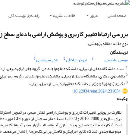
صفحه اصلی
مرور
اطلاعات نشریه
راهنمای نویسندگان
بررسی ارتباط تغییر کاربری و پوشش اراضی با دمای سطح زمین(مطالعه
نوع مقاله : مقاله پژوهشی
نویسندگان
3
2
1
موسی عابدینی
ابوذر صادقی
نادر سرمستی
1
استاد دانشگاه محقق اردبیلی، دانشکده علوم اجتماعی، گروه جغرافیای طبیعی، اردب
2
دانشجوی دکتری، دانشگاه محقق اردبیلی، دانشکده علوم اجتماعی، گروه جغرافیای ط
3
دکتری ژئومورفولوژی از دانشگاه محقق اردبیلی، اردبیل، ایران،
10.22034/eiat.2024.231054
چکیده
نظارت بر پویایی تغییرات کاربری و پوشش اراضی نقش مهمی در تدوین استراتژی