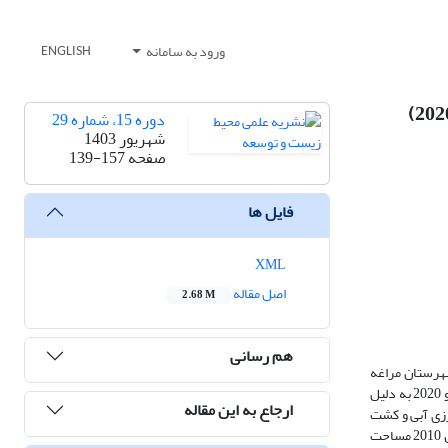
ورود به سامانه
ENGLISH
دوره 15، شماره 29
شهریور 1403
صفحه
139-157
فایل ها
XML
اصل مقاله
2.68 M
هم رسانی
شهرستان مراغه
برای سال‌‌‌های 2000، 2010 و 2020 با استفاده از سنجش از دور و GIS مورد مطالعه قرار گرفت. در سال 2000 کاربری و پوشش اراضی به 7 کلاس و در سال‌‌‌های 2010 و 2020 به دلیل
ارجاع به این مقاله
، مرتع، کشاورزی آبی و کشت
دیم ‌‌‌طبقه‌بندی شد که نتایج افزایش و کاهش برخی کلاس‌‌‌ها را نشان می‌دهد. ساخت و ساز انسانی در سال 2000، 63/31 کیلومتر مربع مساحت داشته است که در سال 2010 مساحت