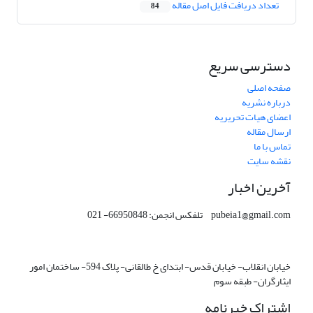
تعداد دریافت فایل اصل مقاله
84
دسترسی سریع
صفحه اصلی
درباره نشریه
اعضای هیات تحریریه
ارسال مقاله
تماس با ما
نقشه سایت
آخرین اخبار
pubeia1@gmail.com تلفکس انجمن: 66950848- 021
خیابان انقلاب- خیابان قدس- ابتدای خ طالقانی- پلاک 594- ساختمان امور
ایثارگران- طبقه سوم
اشتراک خبرنامه