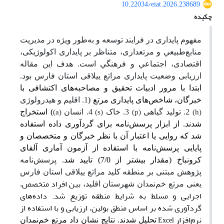
10.22034/eiat.2026.238689
چکیده
ﻣﻔﻬﻮم ﭘﺎﻳﺪاری در ﻓﺮاﻳﻨﺪ ﺗﻮﺳﻌﻪ و به‌طور وﻳﮋه در ﻣﺪﻳﺮﻳﺖ
‌ﻣﻨﺎﺑﻊ‌ﻃﺒﻴﻌﻲ و مرتعداری، ﻣﺘﻨﺎﻇﺮ ﺑﺮ ﭘﺎﻳﺪاری اﻛﻮﻟﻮژیکی،
اﻗﺘﺼﺎدی، اﺟﺘﻤﺎﻋﻲ و ﻓﺮﻫﻨﮕﻲ اﺳﺖ. هدف این مقاله
ارزیابی وضعیت پایداری مراتع ییلاقی استان فارس بود
.
ابتدا با مرور ادبیات تحقیق و مصاحبه‌های اکتشافی با
خبرگان، شاخص
های پایداری مرتع (
1. اقلیم و هیدرولوژی
2. تولید گیاهی
3. خاک
4. انسان
) استخراج
)
a
(
)
s
(
)
p
(
)
h
(
شدند. از ابزار پرسش‌نامه برای گرد‌آوری داده استفاده
شد که روایی یا اعتبار آن با نظر خبرگان و متخصصان و
پایایی پرسش‌نامه با استفاده از آزمون آماری آلفای
کرونباخ (مقدار بیشتر از 7/0) تایید شد.
پرسش‌نامه
پژوهش مبتنی بر منطقه کلید مراتع ییلاقی استان فارس
بین افراد متخصص،
یعنی مرتع خم‌نمدان شهرستان اقلید،
اجرایی و مسلط به شرایط منطقه توزیع شد. داده‌های
گردآوری شده بر اساس منطق بولین، ارزیابی و با استفاده از
نرم‌افزار‌
تحلیل شدند.
نتایج نشان داد مرتع خم‌نمدان
Excel