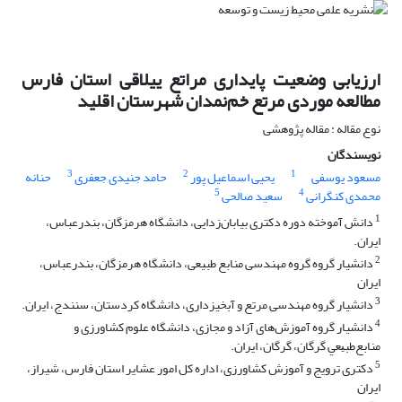
ارزیابی وضعیت پایداری مراتع ییلاقی استان فارس
مطالعه موردی مرتع خم‌نمدان شهرستان اقلید
نوع مقاله : مقاله پژوهشی
نویسندگان
3
2
1
مسعود یوسفی
یحیی اسماعیل پور
حامد جنیدی جعفری
حنانه
5
4
محمدی کنگرانی
سعید صالحی
1
دانش آموخته دوره دکتری بیابان‌زدایی، دانشگاه هرمزگان، بندرعباس،
ایران.
2
دانشیار گروه گروه مهندسی منابع طبیعی، دانشگاه هرمزگان، بندرعباس،
ایران
3
دانشیار گروه مهندسی مرتع و آبخیزداری، دانشگاه کردستان، سنندج، ایران.
4
دانشیار گروه‌ آموزش‌های آزاد و مجازی، دانشگاه علوم کشاورزی و
‌ﻣﻨﺎﺑﻊ‌ﻃﺒﻴﻌﻲ گرگان، گرگان، ایران.
5
دکتری ترویج و آموزش کشاورزی، اداره کل امور عشایر استان فارس، شیراز،
ایران