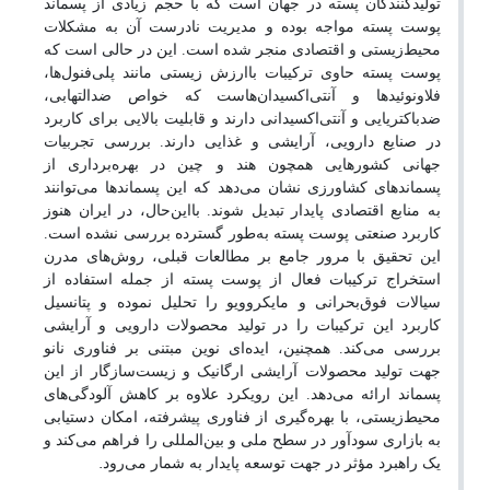
تولیدکنندگان پسته در جهان است که با حجم زیادی از پسماند
پوست پسته مواجه بوده و مدیریت نادرست آن به مشکلات
محیط‌زیستی و اقتصادی منجر شده است. این در حالی است که
پوست پسته حاوی ترکیبات باارزش زیستی مانند پلی‌فنول‌ها،
فلاونوئیدها و آنتی‌اکسیدان‌هاست که خواص ضدالتهابی،
ضدباکتریایی و آنتی‌اکسیدانی دارند و قابلیت بالایی برای کاربرد
در صنایع دارویی، آرایشی و غذایی دارند. بررسی تجربیات
جهانی کشورهایی همچون هند و چین در بهره‌برداری از
پسماندهای کشاورزی نشان می‌دهد که این پسماندها می‌توانند
به منابع اقتصادی پایدار تبدیل شوند. بااین‌حال، در ایران هنوز
کاربرد صنعتی پوست پسته به‌طور گسترده بررسی نشده است.
این تحقیق با مرور جامع بر مطالعات قبلی، روش‌های مدرن
استخراج ترکیبات فعال از پوست پسته از جمله استفاده از
سیالات فوق‌بحرانی و مایکروویو را تحلیل نموده و پتانسیل
کاربرد این ترکیبات را در تولید محصولات دارویی و آرایشی
بررسی می‌کند. همچنین، ایده‌ای نوین مبتنی بر فناوری نانو
جهت تولید محصولات آرایشی ارگانیک و زیست‌سازگار از این
پسماند ارائه می‌دهد. این رویکرد علاوه بر کاهش آلودگی‌های
محیط‌زیستی، با بهره‌گیری از فناوری پیشرفته، امکان دستیابی
به بازاری سودآور در سطح ملی و بین‌المللی را فراهم می‌کند و
.
یک راهبرد مؤثر در جهت توسعه پایدار به شمار می‌رود