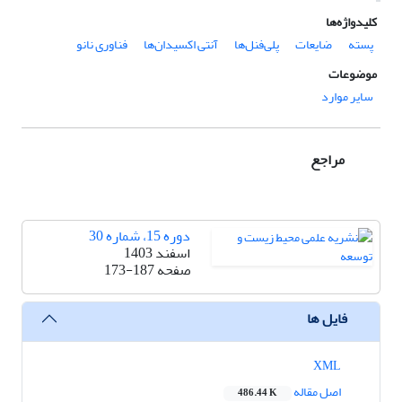
کلیدواژه‌ها
پسته
ضایعات
پلی‌فنل‌ها
آنتی اکسیدان‌ها
فناوری نانو
موضوعات
سایر موارد
مراجع
دوره 15، شماره 30
اسفند 1403
صفحه
173-187
فایل ها
XML
اصل مقاله
486.44 K