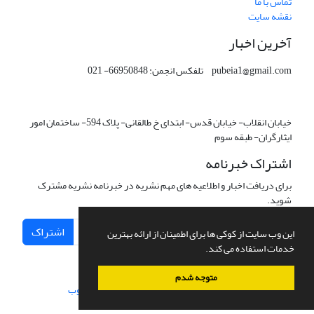
تماس با ما
نقشه سایت
آخرین اخبار
pubeia1@gmail.com تلفکس انجمن: 66950848- 021
خیابان انقلاب- خیابان قدس- ابتدای خ طالقانی- پلاک 594- ساختمان امور
ایثارگران- طبقه سوم
اشتراک خبرنامه
برای دریافت اخبار و اطلاعیه های مهم نشریه در خبرنامه نشریه مشترک
شوید.
اشتراک
این وب سایت از کوکی ها برای اطمینان از ارائه بهترین
خدمات استفاده می کند.
متوجه شدم
سامانه مدیریت نشریات علمی.
طراحی و پیاده سازی از
سیناوب