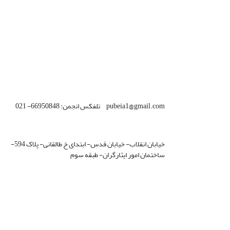
pubeia1@gmail.com تلفکس انجمن: 66950848- 021
خیابان انقلاب- خیابان قدس- ابتدای خ طالقانی- پلاک 594-
ساختمان امور ایثارگران- طبقه سوم