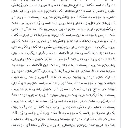
مصرف مناسب، کاهش منابع مالی و ضعف برنامه‌‌ریزی است. در پژوهش
تطبیقی حاضر، با استفاده از مطالعات کتابخانه‌‌ای و جستجو در سایت‌‌های
علمی، با توجه به مشکلات و چالش‌‌های مدیریت پسماند شهری در
کشورهای در حال توسعه از جمله ایران، ابتدا استراتژی مدیریت پسماند
در کشورهای دارای سیاست‌های مدون، بررسی و نکات مهم آن مشخص
شد. سپس با توجه به این سیاست‌‌گذاری‌‌ها و شرایط فعلی ایران، نکات
مثبت و منفی، بایدها، نبایدها و چالش‌‌ها در مدیریت پسماند کشور
بررسی گردید. نتایج حاصل از این پژوهش نشان داد که در اکثر مناطق
دنیا معمولا طیف گسترده‌‌ای از اقدامات مدنظر قرار می‌‌گیرند تا بتوان
اقدامات موثرتری در تحقق اهداف و سیاست‌های تدوین شده در ارزیابی
راهبردی مدیریت پسماند به انجام رساند. این اقدامات با توجه به
شرایط مختلف اقتصادی، اجتماعی، فرهنگی، میزان آگاهی‌‌های عمومی و
مشارکت‌‌های مردمی، وجود زیرساخت‌‌های قانونی و مدنی متفاوت
خواهند بود. با توجه به مطالب مذکور از جمله سیاست‌های مهم و شایان
توجه در سطح جهانی که در دستور کار تدوین راهبردهای مدیریت
پسماند به کارگرفته می‌‌شوند، می‌‌توان موارد ذیل را عنوان نمود: اتخاذ
استراتژی پسماند صفر، توجه به استراتژی سلسله مراتب مدیریت
پسماند، حمایت از بخش خصوصی، ترغیب به کاهش مصرف ظروف
یک‌‌بار مصرف و پلاستیک، توجه به اقتصاد چرخشی و استراتژی 3R،
سعی در جلب مشارکت مردم، توسعه زیرساخت‌‌های فنی، جلب حمایت
بانک جهانی و همکاری‌های بین‌المللی. با بررسی دقیق نقاط قوت و ضعف