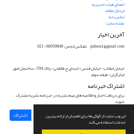
اعضای هیات تحریریه
ارسال مقاله
تماس با ما
نقشه سایت
آخرین اخبار
pubeia1@gmail.com تلفکس انجمن: 66950848- 021
خیابان انقلاب- خیابان قدس- ابتدای خ طالقانی- پلاک 594- ساختمان امور
ایثارگران- طبقه سوم
اشتراک خبرنامه
برای دریافت اخبار و اطلاعیه های مهم نشریه در خبرنامه نشریه مشترک
شوید.
اشتراک
این وب سایت از کوکی ها برای اطمینان از ارائه بهترین
خدمات استفاده می کند.