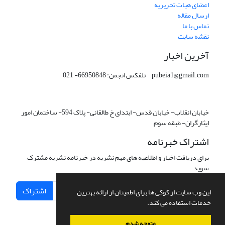
اعضای هیات تحریریه
ارسال مقاله
تماس با ما
نقشه سایت
آخرین اخبار
pubeia1@gmail.com تلفکس انجمن: 66950848- 021
خیابان انقلاب- خیابان قدس- ابتدای خ طالقانی- پلاک 594- ساختمان امور
ایثارگران- طبقه سوم
اشتراک خبرنامه
برای دریافت اخبار و اطلاعیه های مهم نشریه در خبرنامه نشریه مشترک
شوید.
اشتراک
این وب سایت از کوکی ها برای اطمینان از ارائه بهترین
خدمات استفاده می کند.
متوجه شدم