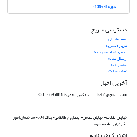
دوره 8 (1396)
دسترسی سریع
صفحه اصلی
درباره نشریه
اعضای هیات تحریریه
ارسال مقاله
تماس با ما
نقشه سایت
آخرین اخبار
pubeia1@gmail.com تلفکس انجمن: 66950848- 021
خیابان انقلاب- خیابان قدس- ابتدای خ طالقانی- پلاک 594- ساختمان امور
ایثارگران- طبقه سوم
اشتراک خبرنامه