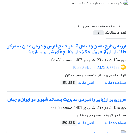
نویسنده =
نغمه مبرقعی دینان
تعداد مقالات:
2
ارزیابی طرح تامین و انتقال آب از خلیج فارس و دریای عمان به مرکز
فلات ایران از طریق نمک‌زدایی (طرح‌های شیرین سازی)
دوره 15، شماره 29، شهریور 1403، صفحه
51-64
10.22034/eiat.2025.230833
الهام قاسمی زیارانی، نغمه مبرقعی دینان
مشاهده مقاله
اصل مقاله
851.45 K
مروری بر ارزیابی راهبردی مدیریت پسماند شهری در ایران و جهان
دوره 13، شماره 25، شهریور 1401، صفحه
53-66
سارا فروتن، نغمه مبرقعی دینان
مشاهده مقاله
اصل مقاله
592.33 K