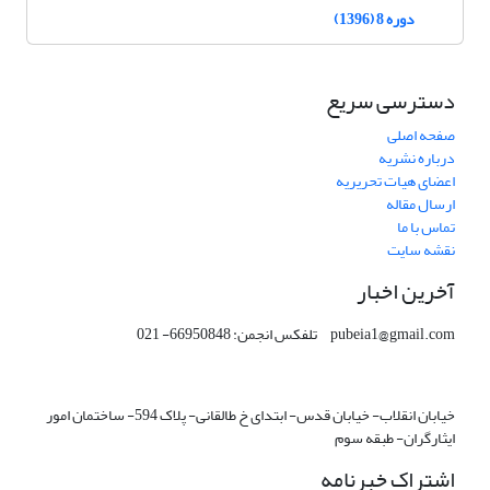
دوره 8 (1396)
دسترسی سریع
صفحه اصلی
درباره نشریه
اعضای هیات تحریریه
ارسال مقاله
تماس با ما
نقشه سایت
آخرین اخبار
pubeia1@gmail.com تلفکس انجمن: 66950848- 021
خیابان انقلاب- خیابان قدس- ابتدای خ طالقانی- پلاک 594- ساختمان امور
ایثارگران- طبقه سوم
اشتراک خبرنامه