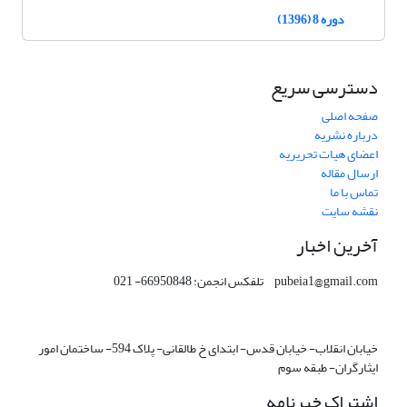
دوره 8 (1396)
دسترسی سریع
صفحه اصلی
درباره نشریه
اعضای هیات تحریریه
ارسال مقاله
تماس با ما
نقشه سایت
آخرین اخبار
pubeia1@gmail.com تلفکس انجمن: 66950848- 021
خیابان انقلاب- خیابان قدس- ابتدای خ طالقانی- پلاک 594- ساختمان امور
ایثارگران- طبقه سوم
اشتراک خبرنامه