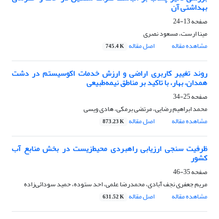
بهداشتی آن
صفحه
13-24
مینا ارست، مسعود نصری
مشاهده مقاله
اصل مقاله
745.4 K
روند تغییر کاربری اراضی و ارزش خدمات اکوسیستم در دشت
همدان– بهار، با تاکید بر مناطق نیمه‌طبیعی
صفحه
25-34
محمد ابراهیم رضایی، مرتضی برمکی، هادی ویسی
مشاهده مقاله
اصل مقاله
873.23 K
ظرفیت سنجی ارزیابی راهبردی محیط‌زیست در بخش منابع آب
کشور
صفحه
35-46
مریم جعفری نجف آبادی، محمدرضا علمی، احد ستوده، حمید سودائی‌زاده
مشاهده مقاله
اصل مقاله
631.52 K