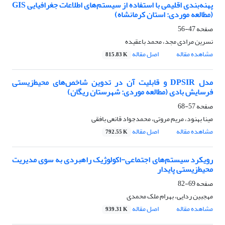
‌پهنه‌بندی اقلیمی با استفاده از سیستم‌های اطلاعات جغرافیایی GIS
(مطالعه موردی: استان کرمانشاه)
صفحه
47-56
نسرین مرادی مجد، محمد باعقیده
مشاهده مقاله
اصل مقاله
815.83 K
مدل DPSIR و قابلیت آن در تدوین شاخص‌های محیط‌زیستی
فرسایش بادی (مطالعه موردی: شهرستان ریگان)
صفحه
57-68
مینا بهنود، مریم مروتی، محمدجواد قانعی بافقی
مشاهده مقاله
اصل مقاله
792.55 K
رویکرد سیستم‌های اجتماعی-اکولوژیک راهبردی به سوی مدیریت
محیط‌‌زیستی پایدار
صفحه
69-82
مهجبین ردایی، بهرام ملک محمدی
مشاهده مقاله
اصل مقاله
939.31 K