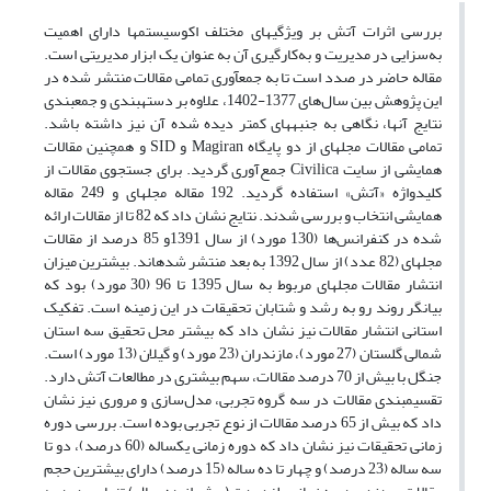
بررسی اثرات آتش بر ویژگی‏های مختلف اکوسیستم‏ها دارای اهمیت
به‌سزایی در مدیریت و به‌کارگیری آن به عنوان یک ابزار مدیریتی است.
مقاله حاضر در صدد است تا به جمع‏آوری تمامی مقالات منتشر شده در
این پژوهش بین سال‌‌های 1377-1402، علاوه بر دسته‏بندی و جمع‏بندی
نتایج آنها، نگاهی به جنبه‏های کمتر دیده شده آن نیز داشته باشد.
تمامی مقالات مجله‏ای از دو پایگاه Magiran و SID و همچنین مقالات
همایشی از سایت Civilica جمع‌‌آوری گردید. برای جستجوی مقالات از
کلیدواژه «آتش» استفاده گردید. 192 مقاله مجله‏ای و 249 مقاله
همایشی انتخاب و بررسی شدند. نتایج نشان داد که 82 تا از مقالات ارائه
شده در کنفرانس‌ها (130 مورد) از سال 1391و 85 درصد از مقالات
مجله‏ای (82 عدد) از سال 1392 به بعد منتشر شده‏اند. بیشترین میزان
انتشار مقالات مجله‏ای مربوط به سال 1395 تا 96 (30 مورد) بود که
بیانگر روند رو به رشد و شتابان تحقیقات در این زمینه است. تفکیک
استانی انتشار مقالات نیز نشان داد که بیشتر محل تحقیق سه استان
شمالی گلستان (27 مورد)، مازندران (23 مورد) و گیلان (13 مورد) است.
جنگل با بیش از 70 درصد مقالات، سهم بیشتری در مطالعات آتش دارد.
تقسیم‏بندی مقالات در سه گروه تجربی، مدل‌سازی و مروری نیز نشان
داد که بیش از 65 درصد مقالات از نوع تجربی بوده است. بررسی دوره
زمانی تحقیقات نیز نشان داد که دوره زمانی یکساله (60 درصد)، دو تا
سه ساله (23 درصد) و چهار تا ده ساله (15 درصد) دارای بیشترین حجم