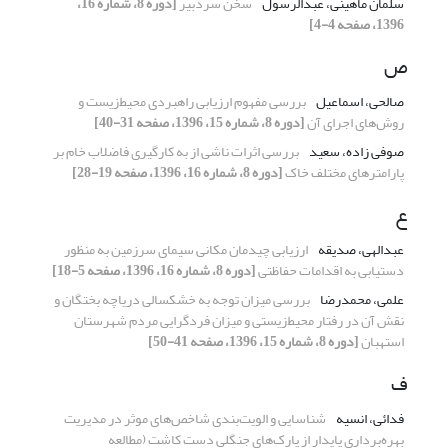
سلمان ماهینی، عبدالرسول
سخن سردبیر
[دوره 8، شماره 16،
1396، صفحه 4-4]
ص
صالحی، اسماعیل
بررسی مفهوم ارزیابی راهبردی محیط‌زیست و
روش‌های اجرای آن
[دوره 8، شماره 15، 1396، صفحه 31-40]
صوفی زاده، سعید
بررسی اثرات ناشی از به کارگیری فاضلاب خام بر
پارامترهای مختلف خاک
[دوره 8، شماره 16، 1396، صفحه 19-28]
ع
عبدالهی، صدیقه
ارزیابی چیدمان مکانی سیمای سرزمین به منظور
دستیابی به اقدامات حفاظتی
[دوره 8، شماره 16، 1396، صفحه 5-18]
علمی، محمدرضا
بررسی میزان توجه به خشکسالی دریاچه بختگان و
نقش آن در رفتار محیط‌زیستی و میزان فردگرایی مردم شهرستان
استهبان
[دوره 8، شماره 15، 1396، صفحه 41-50]
ف
فدائی، انسیه
شناسایی و الویت‌بندی شاخص‌های موثر در مدیریت
بهره‌برداری پایدار از پارک‌های جنگلی دست کاشت (مطالعه