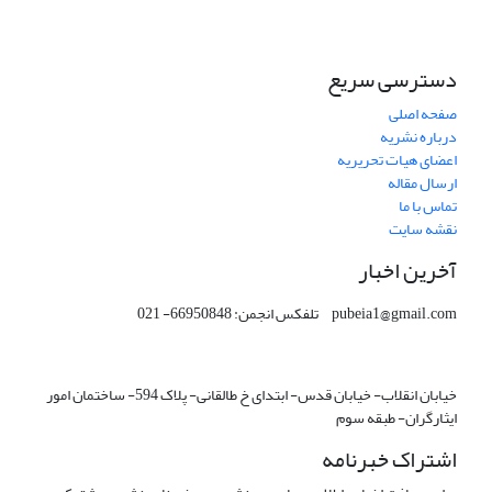
دسترسی سریع
صفحه اصلی
درباره نشریه
اعضای هیات تحریریه
ارسال مقاله
تماس با ما
نقشه سایت
آخرین اخبار
pubeia1@gmail.com تلفکس انجمن: 66950848- 021
خیابان انقلاب- خیابان قدس- ابتدای خ طالقانی- پلاک 594- ساختمان امور
ایثارگران- طبقه سوم
اشتراک خبرنامه