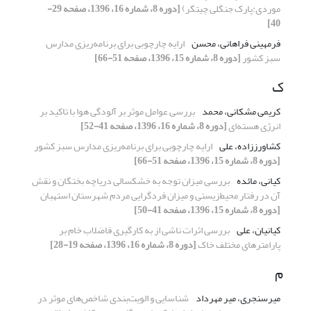
موردی:پارک جنگلی چیتگر)
[دوره 8، شماره 16، 1396، صفحه 29-
40]
فرمهینی فراهانی، محسن
ارایه چارچوبی برای برنامه‌ریزی مدارس
سبز کشور
[دوره 8، شماره 15، 1396، صفحه 51-66]
ک
کریمی مشکانی، محمد
بررسی عوامل موثر بر آلودگی هوا با تاکید بر
انرژی هسته‌ای
[دوره 8، شماره 16، 1396، صفحه 41-52]
کشاورززاده، علی
ارایه چارچوبی برای برنامه‌ریزی مدارس سبز کشور
[دوره 8، شماره 15، 1396، صفحه 51-66]
کیانی، مائده
بررسی میزان توجه به خشکسالی دریاچه بختگان و نقش
آن در رفتار محیط‌زیستی و میزان فردگرایی مردم شهرستان استهبان
[دوره 8، شماره 15، 1396، صفحه 41-50]
کیانیان، علی
بررسی اثرات ناشی از به کارگیری فاضلاب خام بر
پارامترهای مختلف خاک
[دوره 8، شماره 16، 1396، صفحه 19-28]
م
میرسنجری، میر مهرداد
شناسایی و الویت‌بندی شاخص‌های موثر در