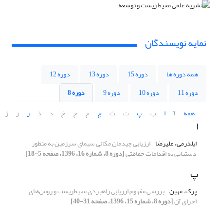
نمایه نویسندگان
همه دوره ها
دوره 15
دوره 13
دوره 12
دوره 11
دوره 10
دوره 9
دوره 8
همه
آ
ا
ب
پ
ت
ث
ج
چ
ح
خ
د
ذ
ر
ز
ژ
ا
ایلدرمی، علیرضا
ارزیابی چیدمان مکانی سیمای سرزمین به منظور
دستیابی به اقدامات حفاظتی
[دوره 8، شماره 16، 1396، صفحه 5-18]
پ
پرک، مهین
بررسی مفهوم ارزیابی راهبردی محیط‌زیست و روش‌های
اجرای آن
[دوره 8، شماره 15، 1396، صفحه 31-40]